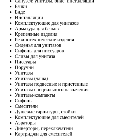
Санузел: унитазы, биде, инсталляции
Бачки
Биде
Инсталляции
Комплектующие для унитазов
Арматура для бачков
Крепежные изделия
Резинотехнические изделия
Сиденья для унитазов
Сифоны для писсуаров
Сливы для унитаза
Писсуары
Поручни
Унитазы
Унитазы (чаша)
Унитазы подвесные и пристенные
Унитазы специального назначения
Унитазы-компакты
Сифоны
Смесители
Душевые гарнитуры, стойки
Комплектующие для смесителей
Аэраторы
Диверторы, переключатели
Картриджи для смесителей