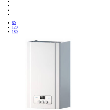
60
120
180