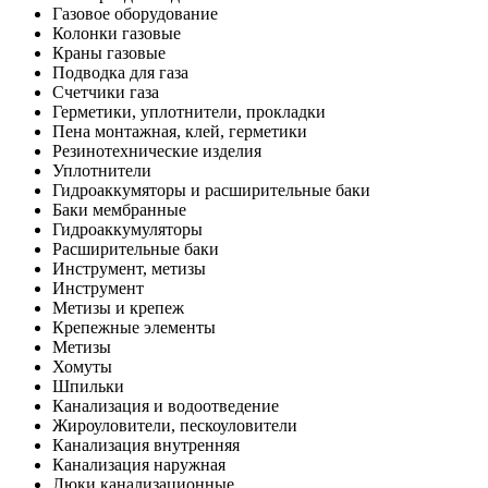
Газовое оборудование
Колонки газовые
Краны газовые
Подводка для газа
Счетчики газа
Герметики, уплотнители, прокладки
Пена монтажная, клей, герметики
Резинотехнические изделия
Уплотнители
Гидроаккумяторы и расширительные баки
Баки мембранные
Гидроаккумуляторы
Расширительные баки
Инструмент, метизы
Инструмент
Метизы и крепеж
Крепежные элементы
Метизы
Хомуты
Шпильки
Канализация и водоотведение
Жироуловители, пескоуловители
Канализация внутренняя
Канализация наружная
Люки канализационные