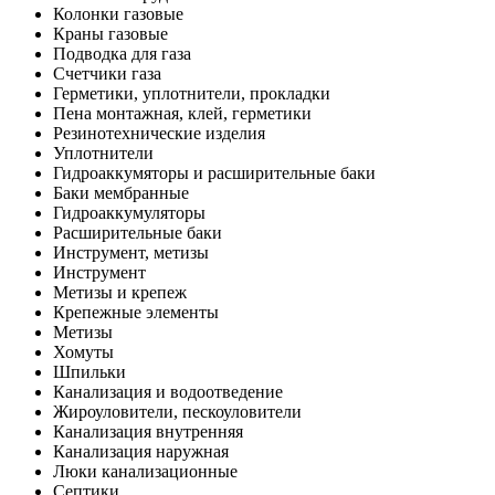
Колонки газовые
Краны газовые
Подводка для газа
Счетчики газа
Герметики, уплотнители, прокладки
Пена монтажная, клей, герметики
Резинотехнические изделия
Уплотнители
Гидроаккумяторы и расширительные баки
Баки мембранные
Гидроаккумуляторы
Расширительные баки
Инструмент, метизы
Инструмент
Метизы и крепеж
Крепежные элементы
Метизы
Хомуты
Шпильки
Канализация и водоотведение
Жироуловители, пескоуловители
Канализация внутренняя
Канализация наружная
Люки канализационные
Септики