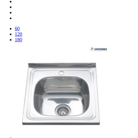
60
120
180