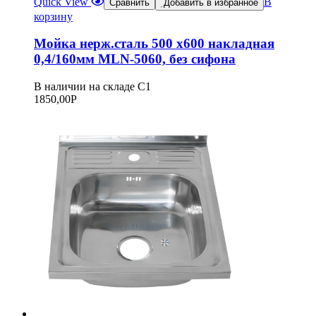
Quick View
В
Сравнить
Добавить в избранное
корзину
Мойка нерж.сталь 500 х600 накладная
0,4/160мм MLN-5060, без сифона
В наличии на складе С1
1850,00
Р