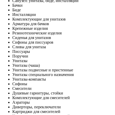
Санузел: унитазы, биде, инсталляции
Бачки
Биде
Инсталляции
Комплектующие для унитазов
Арматура для бачков
Крепежные изделия
Резинотехнические изделия
Сиденья для унитазов
Сифоны для писсуаров
Сливы для унитаза
Писсуары
Поручни
Унитазы
Унитазы (чаша)
Унитазы подвесные и пристенные
Унитазы специального назначения
Унитазы-компакты
Сифоны
Смесители
Душевые гарнитуры, стойки
Комплектующие для смесителей
Аэраторы
Диверторы, переключатели
Картриджи для смесителей