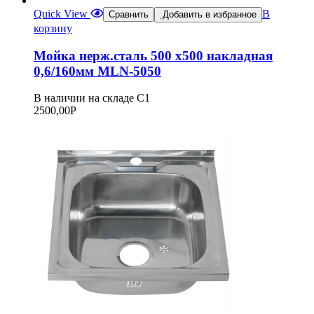
Quick View
В
Сравнить
Добавить в избранное
корзину
Мойка нерж.сталь 500 х500 накладная
0,6/160мм MLN-5050
В наличии на складе С1
2500,00
Р