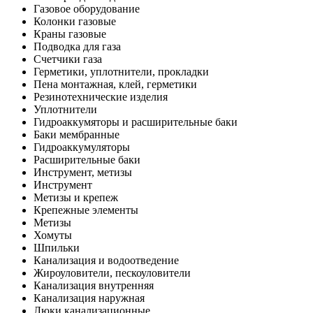
Газовое оборудование
Колонки газовые
Краны газовые
Подводка для газа
Счетчики газа
Герметики, уплотнители, прокладки
Пена монтажная, клей, герметики
Резинотехнические изделия
Уплотнители
Гидроаккумяторы и расширительные баки
Баки мембранные
Гидроаккумуляторы
Расширительные баки
Инструмент, метизы
Инструмент
Метизы и крепеж
Крепежные элементы
Метизы
Хомуты
Шпильки
Канализация и водоотведение
Жироуловители, пескоуловители
Канализация внутренняя
Канализация наружная
Люки канализационные