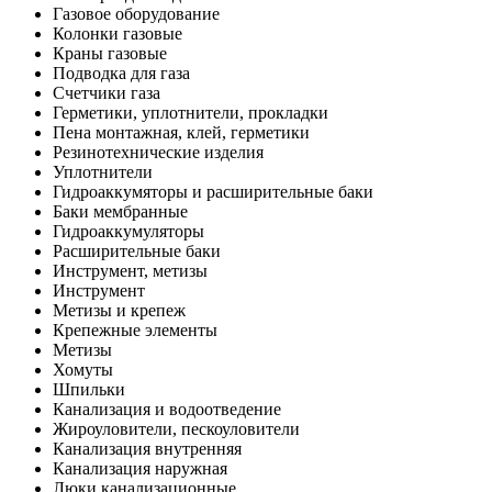
Газовое оборудование
Колонки газовые
Краны газовые
Подводка для газа
Счетчики газа
Герметики, уплотнители, прокладки
Пена монтажная, клей, герметики
Резинотехнические изделия
Уплотнители
Гидроаккумяторы и расширительные баки
Баки мембранные
Гидроаккумуляторы
Расширительные баки
Инструмент, метизы
Инструмент
Метизы и крепеж
Крепежные элементы
Метизы
Хомуты
Шпильки
Канализация и водоотведение
Жироуловители, пескоуловители
Канализация внутренняя
Канализация наружная
Люки канализационные