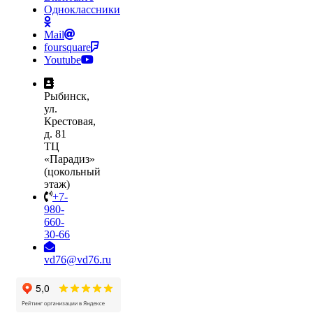
Одноклассники
Mail
foursquare
Youtube
Рыбинск,
ул.
Крестовая,
д. 81
ТЦ
«Парадиз»
(цокольный
этаж)
+7-
980-
660-
30-66
vd76@vd76.ru