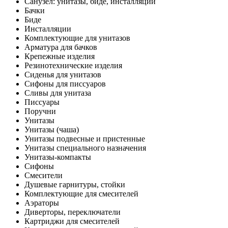
Санузел: унитазы, биде, инсталляции
Бачки
Биде
Инсталляции
Комплектующие для унитазов
Арматура для бачков
Крепежные изделия
Резинотехнические изделия
Сиденья для унитазов
Сифоны для писсуаров
Сливы для унитаза
Писсуары
Поручни
Унитазы
Унитазы (чаша)
Унитазы подвесные и пристенные
Унитазы специального назначения
Унитазы-компакты
Сифоны
Смесители
Душевые гарнитуры, стойки
Комплектующие для смесителей
Аэраторы
Диверторы, переключатели
Картриджи для смесителей