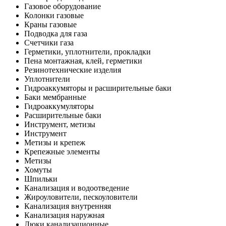
Газовое оборудование
Колонки газовые
Краны газовые
Подводка для газа
Счетчики газа
Герметики, уплотнители, прокладки
Пена монтажная, клей, герметики
Резинотехнические изделия
Уплотнители
Гидроаккумяторы и расширительные баки
Баки мембранные
Гидроаккумуляторы
Расширительные баки
Инструмент, метизы
Инструмент
Метизы и крепеж
Крепежные элементы
Метизы
Хомуты
Шпильки
Канализация и водоотведение
Жироуловители, пескоуловители
Канализация внутренняя
Канализация наружная
Люки канализационные