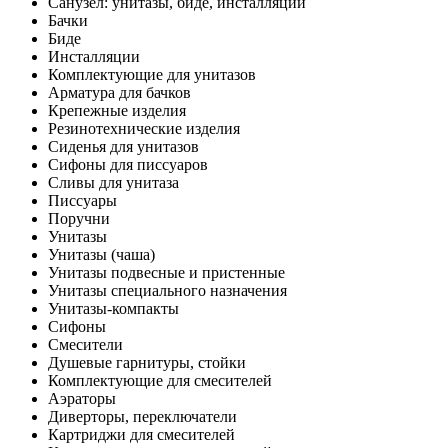
Санузел: унитазы, биде, инсталляции
Бачки
Биде
Инсталляции
Комплектующие для унитазов
Арматура для бачков
Крепежные изделия
Резинотехнические изделия
Сиденья для унитазов
Сифоны для писсуаров
Сливы для унитаза
Писсуары
Поручни
Унитазы
Унитазы (чаша)
Унитазы подвесные и пристенные
Унитазы специального назначения
Унитазы-компакты
Сифоны
Смесители
Душевые гарнитуры, стойки
Комплектующие для смесителей
Аэраторы
Диверторы, переключатели
Картриджи для смесителей