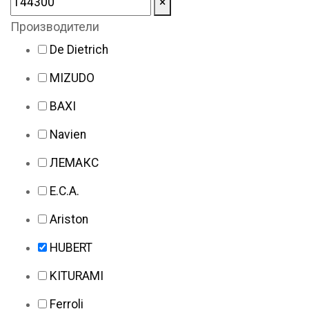
×
Производители
De Dietrich
MIZUDO
BAXI
Navien
ЛЕМАКС
E.C.A.
Ariston
HUBERT
KITURAMI
Ferroli