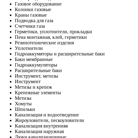
Газовое оборудование
Колонки газовые
Краны газовые
Подводка для газа
Счетчики газа
Герметики, уплотнители, прокладки
Пена монтажная, клей, герметики
Резинотехнические изделия
Уплотнители
Гидроаккумяторы и расширительные баки
Баки мембранные
Гидроаккумуляторы
Расширительные баки
Инструмент, метизы
Инструмент
Метизы и крепеж
Крепежные элементы
Метизы
Хомуты
Шпильки
Канализация и водоотведение
Жироуловители, пескоуловители
Канализация внутренняя
Канализация наружная
Люки канализационные