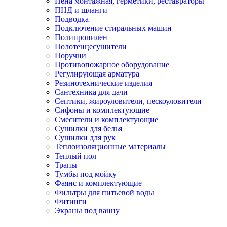
Пена монтажная, герметики, реставраторы
ПНД и шланги
Подводка
Подключение стиральных машин
Полипропилен
Полотенцесушители
Поручни
Противопожарное оборудование
Регулирующая арматура
Резинотехнические изделия
Сантехника для дачи
Септики, жироуловители, пескоуловители
Сифоны и комплектующие
Смесители и комплектующие
Сушилки для белья
Сушилки для рук
Теплоизоляционные материалы
Теплый пол
Трапы
Тумбы под мойку
Фаянс и комплектующие
Фильтры для питьевой воды
Фитинги
Экраны под ванну