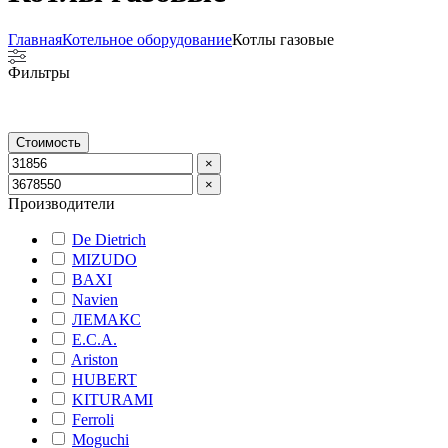
Главная
Котельное оборудование
Котлы газовые
Фильтры
Стоимость
×
×
Производители
De Dietrich
MIZUDO
BAXI
Navien
ЛЕМАКС
E.C.A.
Ariston
HUBERT
KITURAMI
Ferroli
Moguchi