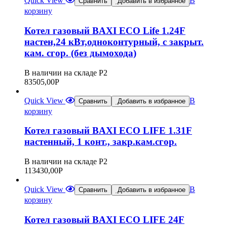
Quick View
В
Сравнить
Добавить в избранное
корзину
Котел газовый BAXI ECO Life 1.24F
настен,24 кВт,одноконтурный, с закрыт.
кам. сгор. (без дымохода)
В наличии на складе Р2
83505,00
Р
Quick View
В
Сравнить
Добавить в избранное
корзину
Котел газовый BAXI ECO LIFE 1.31F
настенный, 1 конт., закр.кам.сгор.
В наличии на складе Р2
113430,00
Р
Quick View
В
Сравнить
Добавить в избранное
корзину
Котел газовый BAXI ECO LIFE 24F