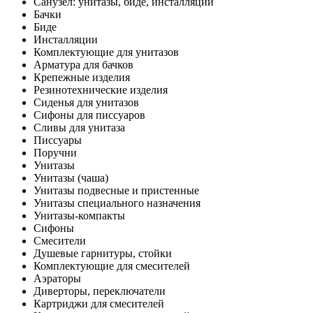
Санузел: унитазы, биде, инсталляции
Бачки
Биде
Инсталляции
Комплектующие для унитазов
Арматура для бачков
Крепежные изделия
Резинотехнические изделия
Сиденья для унитазов
Сифоны для писсуаров
Сливы для унитаза
Писсуары
Поручни
Унитазы
Унитазы (чаша)
Унитазы подвесные и пристенные
Унитазы специального назначения
Унитазы-компакты
Сифоны
Смесители
Душевые гарнитуры, стойки
Комплектующие для смесителей
Аэраторы
Диверторы, переключатели
Картриджи для смесителей