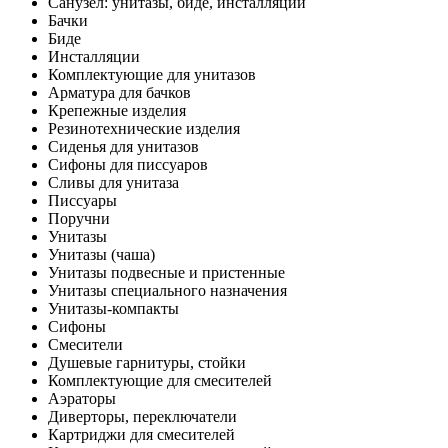
Санузел: унитазы, биде, инсталляции
Бачки
Биде
Инсталляции
Комплектующие для унитазов
Арматура для бачков
Крепежные изделия
Резинотехнические изделия
Сиденья для унитазов
Сифоны для писсуаров
Сливы для унитаза
Писсуары
Поручни
Унитазы
Унитазы (чаша)
Унитазы подвесные и пристенные
Унитазы специального назначения
Унитазы-компакты
Сифоны
Смесители
Душевые гарнитуры, стойки
Комплектующие для смесителей
Аэраторы
Диверторы, переключатели
Картриджи для смесителей