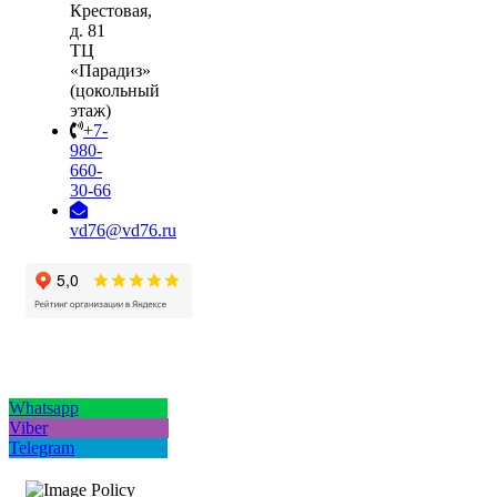
Крестовая,
д. 81
ТЦ
«Парадиз»
(цокольный
этаж)
+7-
980-
660-
30-66
vd76@vd76.ru
Whatsapp
Viber
Telegram