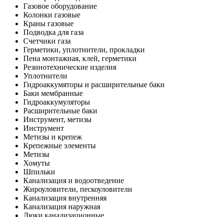
Газовое оборудование
Колонки газовые
Краны газовые
Подводка для газа
Счетчики газа
Герметики, уплотнители, прокладки
Пена монтажная, клей, герметики
Резинотехнические изделия
Уплотнители
Гидроаккумяторы и расширительные баки
Баки мембранные
Гидроаккумуляторы
Расширительные баки
Инструмент, метизы
Инструмент
Метизы и крепеж
Крепежные элементы
Метизы
Хомуты
Шпильки
Канализация и водоотведение
Жироуловители, пескоуловители
Канализация внутренняя
Канализация наружная
Люки канализационные