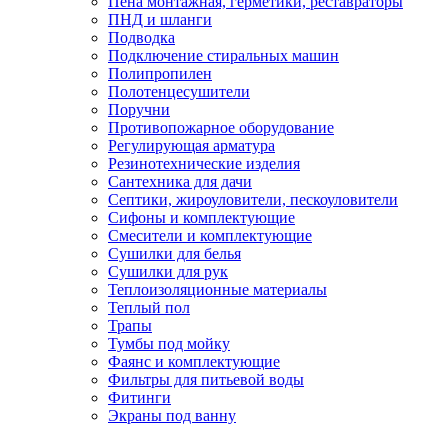
Пена монтажная, герметики, реставраторы
ПНД и шланги
Подводка
Подключение стиральных машин
Полипропилен
Полотенцесушители
Поручни
Противопожарное оборудование
Регулирующая арматура
Резинотехнические изделия
Сантехника для дачи
Септики, жироуловители, пескоуловители
Сифоны и комплектующие
Смесители и комплектующие
Сушилки для белья
Сушилки для рук
Теплоизоляционные материалы
Теплый пол
Трапы
Тумбы под мойку
Фаянс и комплектующие
Фильтры для питьевой воды
Фитинги
Экраны под ванну