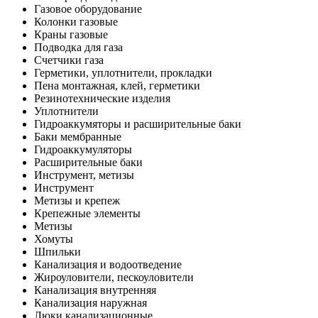
Газовое оборудование
Колонки газовые
Краны газовые
Подводка для газа
Счетчики газа
Герметики, уплотнители, прокладки
Пена монтажная, клей, герметики
Резинотехнические изделия
Уплотнители
Гидроаккумяторы и расширительные баки
Баки мембранные
Гидроаккумуляторы
Расширительные баки
Инструмент, метизы
Инструмент
Метизы и крепеж
Крепежные элементы
Метизы
Хомуты
Шпильки
Канализация и водоотведение
Жироуловители, пескоуловители
Канализация внутренняя
Канализация наружная
Люки канализационные