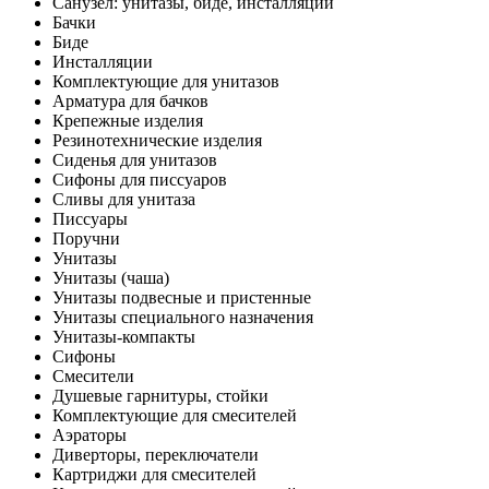
Санузел: унитазы, биде, инсталляции
Бачки
Биде
Инсталляции
Комплектующие для унитазов
Арматура для бачков
Крепежные изделия
Резинотехнические изделия
Сиденья для унитазов
Сифоны для писсуаров
Сливы для унитаза
Писсуары
Поручни
Унитазы
Унитазы (чаша)
Унитазы подвесные и пристенные
Унитазы специального назначения
Унитазы-компакты
Сифоны
Смесители
Душевые гарнитуры, стойки
Комплектующие для смесителей
Аэраторы
Диверторы, переключатели
Картриджи для смесителей