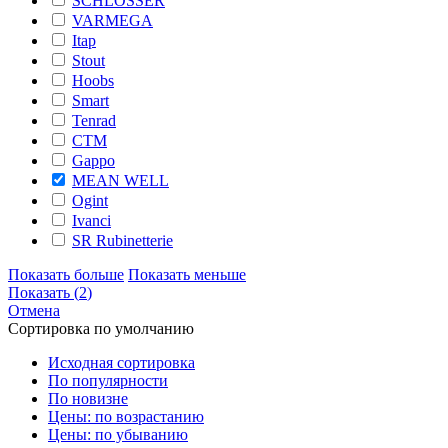
SCHLOSSER
VARMEGA
Itap
Stout
Hoobs
Smart
Tenrad
CTM
Gappo
MEAN WELL
Ogint
Ivanci
SR Rubinetterie
Показать больше
Показать меньше
Показать
(
2
)
Отмена
Сортировка по умолчанию
Исходная сортировка
По популярности
По новизне
Цены: по возрастанию
Цены: по убыванию