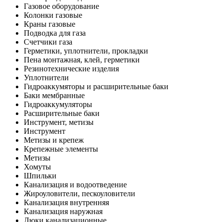
Газовое оборудование
Колонки газовые
Краны газовые
Подводка для газа
Счетчики газа
Герметики, уплотнители, прокладки
Пена монтажная, клей, герметики
Резинотехнические изделия
Уплотнители
Гидроаккумяторы и расширительные баки
Баки мембранные
Гидроаккумуляторы
Расширительные баки
Инструмент, метизы
Инструмент
Метизы и крепеж
Крепежные элементы
Метизы
Хомуты
Шпильки
Канализация и водоотведение
Жироуловители, пескоуловители
Канализация внутренняя
Канализация наружная
Люки канализационные