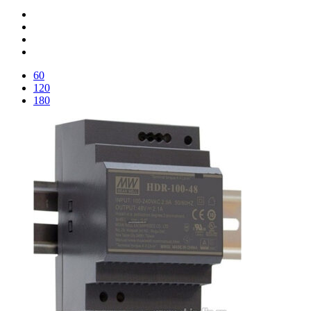
60
120
180