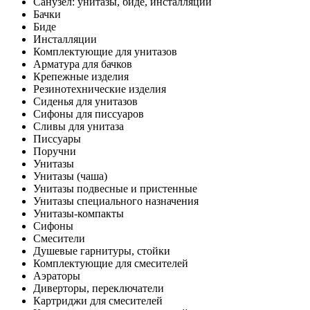
Санузел: унитазы, биде, инсталляции
Бачки
Биде
Инсталляции
Комплектующие для унитазов
Арматура для бачков
Крепежные изделия
Резинотехнические изделия
Сиденья для унитазов
Сифоны для писсуаров
Сливы для унитаза
Писсуары
Поручни
Унитазы
Унитазы (чаша)
Унитазы подвесные и пристенные
Унитазы специального назначения
Унитазы-компакты
Сифоны
Смесители
Душевые гарнитуры, стойки
Комплектующие для смесителей
Аэраторы
Диверторы, переключатели
Картриджи для смесителей