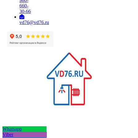
980-
660-
30-66
vd76@vd76.ru
Whatsapp
Viber