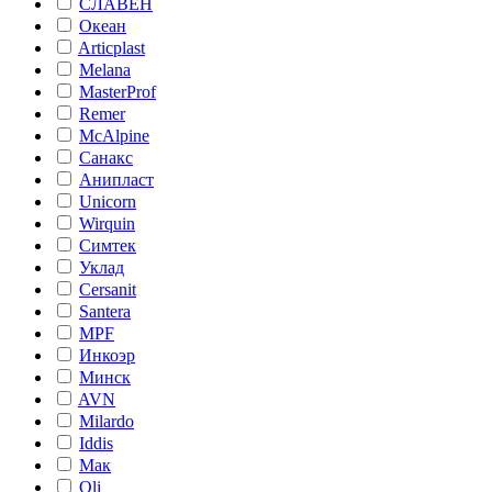
СЛАВЕН
Океан
Articplast
Melana
MasterProf
Remer
McAlpine
Санакс
Анипласт
Unicorn
Wirquin
Симтек
Уклад
Cersanit
Santera
MPF
Инкоэр
Минск
AVN
Milardo
Iddis
Мак
Oli