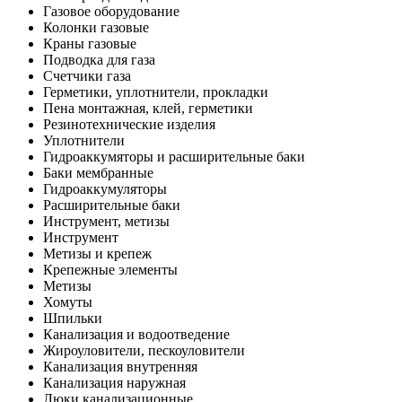
Газовое оборудование
Колонки газовые
Краны газовые
Подводка для газа
Счетчики газа
Герметики, уплотнители, прокладки
Пена монтажная, клей, герметики
Резинотехнические изделия
Уплотнители
Гидроаккумяторы и расширительные баки
Баки мембранные
Гидроаккумуляторы
Расширительные баки
Инструмент, метизы
Инструмент
Метизы и крепеж
Крепежные элементы
Метизы
Хомуты
Шпильки
Канализация и водоотведение
Жироуловители, пескоуловители
Канализация внутренняя
Канализация наружная
Люки канализационные