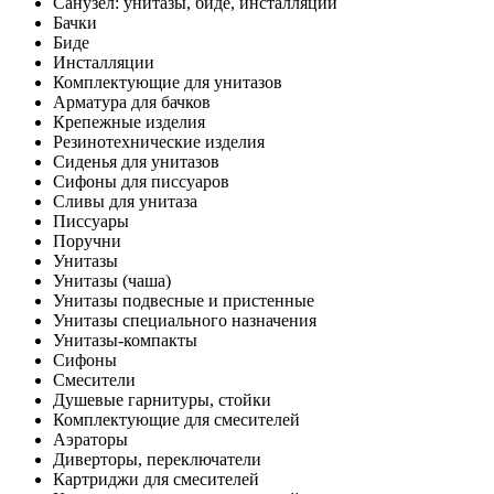
Санузел: унитазы, биде, инсталляции
Бачки
Биде
Инсталляции
Комплектующие для унитазов
Арматура для бачков
Крепежные изделия
Резинотехнические изделия
Сиденья для унитазов
Сифоны для писсуаров
Сливы для унитаза
Писсуары
Поручни
Унитазы
Унитазы (чаша)
Унитазы подвесные и пристенные
Унитазы специального назначения
Унитазы-компакты
Сифоны
Смесители
Душевые гарнитуры, стойки
Комплектующие для смесителей
Аэраторы
Диверторы, переключатели
Картриджи для смесителей