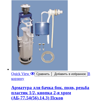
Quick View
В
Сравнить
Добавить в избранное
корзину
Арматура для бачка бок. подв, резьба
пластик 1/2, кнопка 2-я хром
(АБ-77.54(56).14.3) Псков