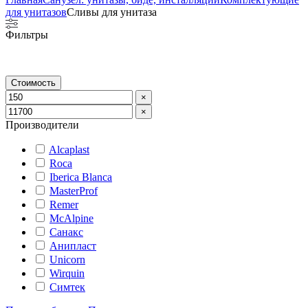
для унитазов
Сливы для унитаза
Фильтры
Стоимость
×
×
Производители
Alcaplast
Roca
Iberica Blanca
MasterProf
Remer
McAlpine
Санакс
Анипласт
Unicorn
Wirquin
Симтек