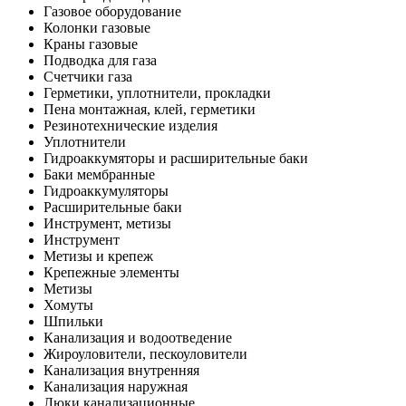
Газовое оборудование
Колонки газовые
Краны газовые
Подводка для газа
Счетчики газа
Герметики, уплотнители, прокладки
Пена монтажная, клей, герметики
Резинотехнические изделия
Уплотнители
Гидроаккумяторы и расширительные баки
Баки мембранные
Гидроаккумуляторы
Расширительные баки
Инструмент, метизы
Инструмент
Метизы и крепеж
Крепежные элементы
Метизы
Хомуты
Шпильки
Канализация и водоотведение
Жироуловители, пескоуловители
Канализация внутренняя
Канализация наружная
Люки канализационные