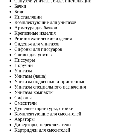
Санузел: унитазы, биде, инсталляции
Бачки
Биде
Инсталляции
Комплектующие для унитазов
Арматура для бачков
Крепежные изделия
Резинотехнические изделия
Сиденья для унитазов
Сифоны для писсуаров
Сливы для унитаза
Писсуары
Поручни
Унитазы
Унитазы (чаша)
Унитазы подвесные и пристенные
Унитазы специального назначения
Унитазы-компакты
Сифоны
Смесители
Душевые гарнитуры, стойки
Комплектующие для смесителей
Аэраторы
Диверторы, переключатели
Картриджи для смесителей