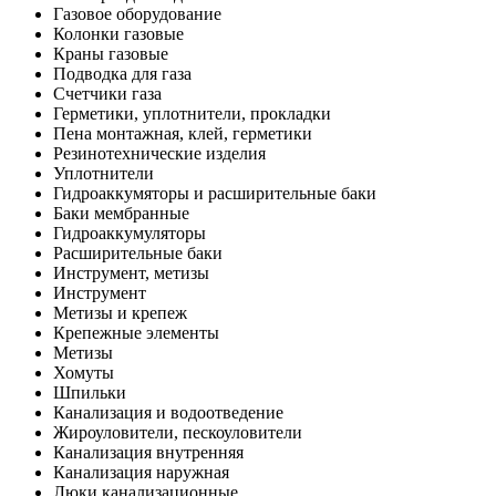
Газовое оборудование
Колонки газовые
Краны газовые
Подводка для газа
Счетчики газа
Герметики, уплотнители, прокладки
Пена монтажная, клей, герметики
Резинотехнические изделия
Уплотнители
Гидроаккумяторы и расширительные баки
Баки мембранные
Гидроаккумуляторы
Расширительные баки
Инструмент, метизы
Инструмент
Метизы и крепеж
Крепежные элементы
Метизы
Хомуты
Шпильки
Канализация и водоотведение
Жироуловители, пескоуловители
Канализация внутренняя
Канализация наружная
Люки канализационные