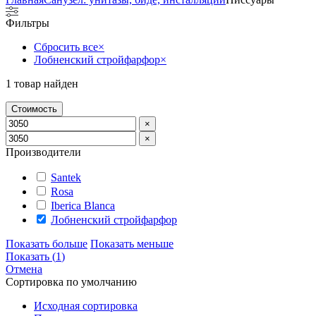
Фильтры
Сбросить все
×
Лобненский стройфарфор
×
1
товар найден
Стоимость
×
×
Производители
Santek
Rosa
Iberica Blanca
Лобненский стройфарфор
Показать больше
Показать меньше
Показать
(
1
)
Отмена
Сортировка по умолчанию
Исходная сортировка