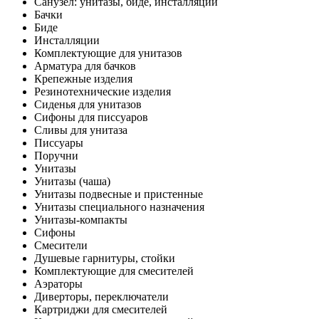
Санузел: унитазы, биде, инсталляции
Бачки
Биде
Инсталляции
Комплектующие для унитазов
Арматура для бачков
Крепежные изделия
Резинотехнические изделия
Сиденья для унитазов
Сифоны для писсуаров
Сливы для унитаза
Писсуары
Поручни
Унитазы
Унитазы (чаша)
Унитазы подвесные и пристенные
Унитазы специального назначения
Унитазы-компакты
Сифоны
Смесители
Душевые гарнитуры, стойки
Комплектующие для смесителей
Аэраторы
Диверторы, переключатели
Картриджи для смесителей