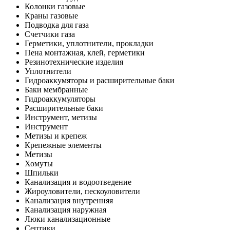
Колонки газовые
Краны газовые
Подводка для газа
Счетчики газа
Герметики, уплотнители, прокладки
Пена монтажная, клей, герметики
Резинотехнические изделия
Уплотнители
Гидроаккумяторы и расширительные баки
Баки мембранные
Гидроаккумуляторы
Расширительные баки
Инструмент, метизы
Инструмент
Метизы и крепеж
Крепежные элементы
Метизы
Хомуты
Шпильки
Канализация и водоотведение
Жироуловители, пескоуловители
Канализация внутренняя
Канализация наружная
Люки канализационные
Септики