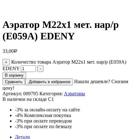
Аэратор М22х1 мет. нар/р
(Е059А) EDENY
33,00
Р
Количество товара Аэратор М22х1 мет. нар/р (Е059А)
+
EDENY
-
В корзину
Нашли дешевле? Снизим
Сравнить
Добавить в избранное
цену!
Артикул:
009795
Категория:
Аэраторы
В наличии на складе С1
-3%
за онлайн-оплату на сайте
-4%
Комплексная покупка
-3%
при оплате переводом
-3%
при оплате по безналу
Детали