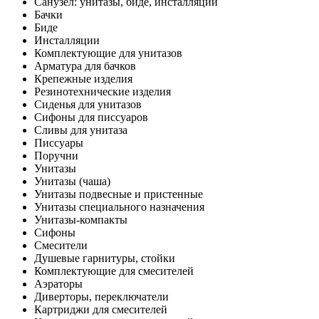
Санузел: унитазы, биде, инсталляции
Бачки
Биде
Инсталляции
Комплектующие для унитазов
Арматура для бачков
Крепежные изделия
Резинотехнические изделия
Сиденья для унитазов
Сифоны для писсуаров
Сливы для унитаза
Писсуары
Поручни
Унитазы
Унитазы (чаша)
Унитазы подвесные и пристенные
Унитазы специального назначения
Унитазы-компакты
Сифоны
Смесители
Душевые гарнитуры, стойки
Комплектующие для смесителей
Аэраторы
Диверторы, переключатели
Картриджи для смесителей