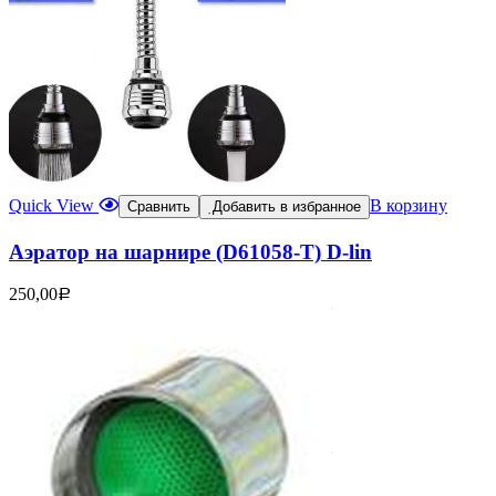
Quick View
В корзину
Сравнить
Добавить в избранное
Аэратор на шарнире (D61058-T) D-lin
250,00
Р