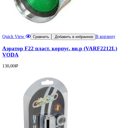
Quick View
В корзину
Сравнить
Добавить в избранное
Аэратор F22 пласт. корпус, вн.р (VARF2212L)
VODA
130,00
Р