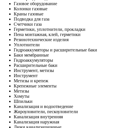
Газовое оборудование
Колонки газовые
Краны газовые
Подводка для газа
Счетчики газа
Герметики, уплотнители, прокладки
Пена монтажная, клей, герметики
Резинотехнические изделия
Уплотнители
Гидроаккумяторы и расширительные баки
Баки мембранные
Гидроаккумуляторы
Расширительные баки
Инструмент, метизы
Инструмент
Метизы и крепеж
Крепежные элементы
Метизы
Хомуты
Шпильки
Канализация и водоотведение
Жироуловители, пескоуловители
Канализация внутренняя
Канализация наружная
Люки канализационные