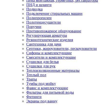
Пена монтажная, герметики, реставраторы
ПНД и шланги
Подводка
Подключение стиральных машин
Полипропилен
Полотенцесушители
Поручни
Противопожарное оборудование
Регулирующая арматура
Резинотехнические изделия
Сантехника для дачи
Септики, жироуловители, пескоуловители
Сифоны и комплектующие
Смесители и комплектующие
Сушилки для белья
Сушилки для рук
Теплоизоляционные материалы
Теплый пол
Трапы
Тумбы под мойку
Фаянс и комплектующие
Фильтры для питьевой воды
Фитинги
Экраны под ванну