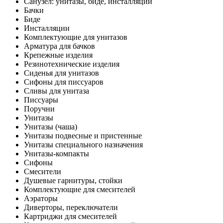
Санузел: унитазы, биде, инсталляции
Бачки
Биде
Инсталляции
Комплектующие для унитазов
Арматура для бачков
Крепежные изделия
Резинотехнические изделия
Сиденья для унитазов
Сифоны для писсуаров
Сливы для унитаза
Писсуары
Поручни
Унитазы
Унитазы (чаша)
Унитазы подвесные и пристенные
Унитазы специального назначения
Унитазы-компакты
Сифоны
Смесители
Душевые гарнитуры, стойки
Комплектующие для смесителей
Аэраторы
Диверторы, переключатели
Картриджи для смесителей