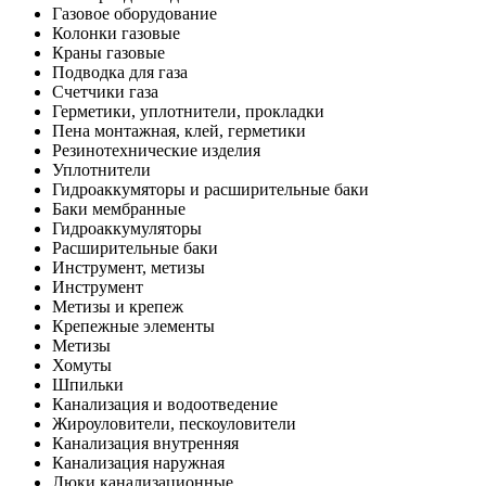
Газовое оборудование
Колонки газовые
Краны газовые
Подводка для газа
Счетчики газа
Герметики, уплотнители, прокладки
Пена монтажная, клей, герметики
Резинотехнические изделия
Уплотнители
Гидроаккумяторы и расширительные баки
Баки мембранные
Гидроаккумуляторы
Расширительные баки
Инструмент, метизы
Инструмент
Метизы и крепеж
Крепежные элементы
Метизы
Хомуты
Шпильки
Канализация и водоотведение
Жироуловители, пескоуловители
Канализация внутренняя
Канализация наружная
Люки канализационные