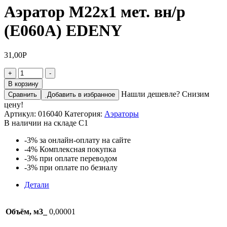
Аэратор М22х1 мет. вн/р
(Е060А) EDENY
31,00
Р
Количество
+
-
товара
В корзину
Аэратор
Нашли дешевле? Снизим
Сравнить
Добавить в избранное
М22х1
цену!
мет.
Артикул:
016040
Категория:
Аэраторы
вн/
В наличии на складе С1
р
(Е060А)
-3%
за онлайн-оплату на сайте
EDENY
-4%
Комплексная покупка
-3%
при оплате переводом
-3%
при оплате по безналу
Детали
Объём, м3_
0,00001