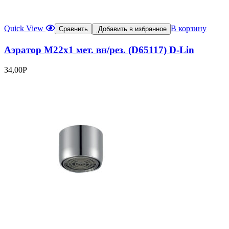
Quick View
В корзину
Сравнить
Добавить в избранное
Аэратор М22х1 мет. вн/рез. (D65117) D-Lin
34,00
Р