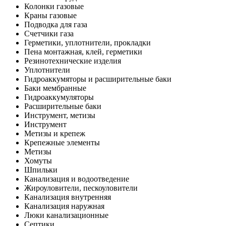
Колонки газовые
Краны газовые
Подводка для газа
Счетчики газа
Герметики, уплотнители, прокладки
Пена монтажная, клей, герметики
Резинотехнические изделия
Уплотнители
Гидроаккумяторы и расширительные баки
Баки мембранные
Гидроаккумуляторы
Расширительные баки
Инструмент, метизы
Инструмент
Метизы и крепеж
Крепежные элементы
Метизы
Хомуты
Шпильки
Канализация и водоотведение
Жироуловители, пескоуловители
Канализация внутренняя
Канализация наружная
Люки канализационные
Септики