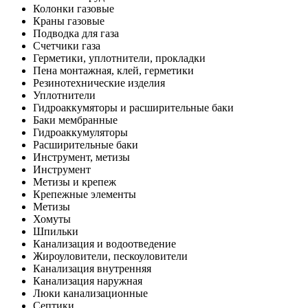
Колонки газовые
Краны газовые
Подводка для газа
Счетчики газа
Герметики, уплотнители, прокладки
Пена монтажная, клей, герметики
Резинотехнические изделия
Уплотнители
Гидроаккумяторы и расширительные баки
Баки мембранные
Гидроаккумуляторы
Расширительные баки
Инструмент, метизы
Инструмент
Метизы и крепеж
Крепежные элементы
Метизы
Хомуты
Шпильки
Канализация и водоотведение
Жироуловители, пескоуловители
Канализация внутренняя
Канализация наружная
Люки канализационные
Септики