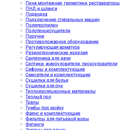
Пена монтажная, герметики, реставраторы
ПНД и шланги
Подводка
Подключение стиральных машин
Полипропилен
Полотенцесушители
Поручни
Противопожарное оборудование
Регулирующая арматура
Резинотехнические изделия
Сантехника для дачи
Септики, жироуловители, пескоуловители
Сифоны и комплектующие
Смесители и комплектующие
Сушилки для белья
Сушилки для рук
Теплоизоляционные материалы
Теплый пол
Трапы
Тумбы под мойку
Фаянс и комплектующие
Фильтры для питьевой воды
Фитинги
Экраны под ванну