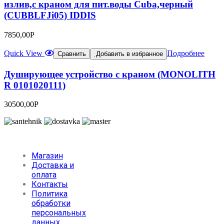
излив,с краном для пит.воды Cuba,черный
(CUBBLFJi05) IDDIS
7850,00
Р
Quick View
Подробнее
Сравнить
Добавить в избранное
Душирующее устройство с краном (MONOLITH
R 0101020111)
30500,00
Р
Магазин
Доставка и
оплата
Контакты
Политика
обработки
персональных
данных