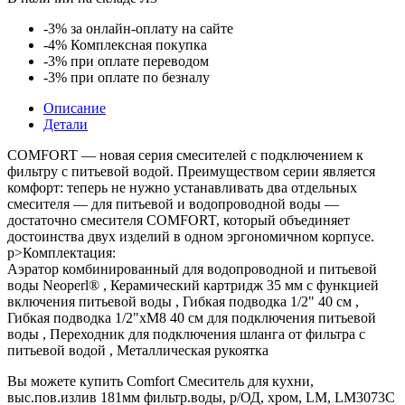
выс.пов.излив
181мм
-3%
за онлайн-оплату на сайте
фильтр.воды,
-4%
Комплексная покупка
р/
-3%
при оплате переводом
ОД,
-3%
при оплате по безналу
хром,
LM,
Описание
LM3073C
Детали
COMFORT — новая серия смесителей с подключением к
фильтру с питьевой водой. Преимуществом серии является
комфорт: теперь не нужно устанавливать два отдельных
смесителя — для питьевой и водопроводной воды —
достаточно смесителя COMFORT, который объединяет
достоинства двух изделий в одном эргономичном корпусе.
p>Комплектация:
Аэратор комбинированный для водопроводной и питьевой
воды Neoperl® , Керамический картридж 35 мм с функцией
включения питьевой воды , Гибкая подводка 1/2" 40 см ,
Гибкая подводка 1/2"хМ8 40 см для подключения питьевой
воды , Переходник для подключения шланга от фильтра с
питьевой водой , Металлическая рукоятка
Вы можете купить Comfort Смеситель для кухни,
выс.пов.излив 181мм фильтр.воды, р/ОД, хром, LM, LM3073C