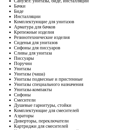
Санузел: унитазы, биде, инсталляции
Бачки
Биде
Инсталляции
Комплектующие для унитазов
Арматура для бачков
Крепежные изделия
Резинотехнические изделия
Сиденья для унитазов
Сифоны для писсуаров
Сливы для унитаза
Писсуары
Поручни
Унитазы
Унитазы (чаша)
Унитазы подвесные и пристенные
Унитазы специального назначения
Унитазы-компакты
Сифоны
Смесители
Душевые гарнитуры, стойки
Комплектующие для смесителей
Аэраторы
Диверторы, переключатели
Картриджи для смесителей