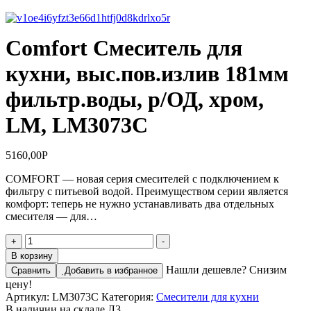
Comfort Смеситель для
кухни, выс.пов.излив 181мм
фильтр.воды, р/ОД, хром,
LM, LM3073C
5160,00
Р
COMFORT — новая серия смесителей с подключением к
фильтру с питьевой водой. Преимуществом серии является
комфорт: теперь не нужно устанавливать два отдельных
смесителя — для…
Количество
+
-
товара
В корзину
Comfort
Нашли дешевле? Снизим
Сравнить
Добавить в избранное
Смеситель
цену!
для
Артикул:
LM3073C
Категория:
Смесители для кухни
кухни,
В наличии на складе Л3