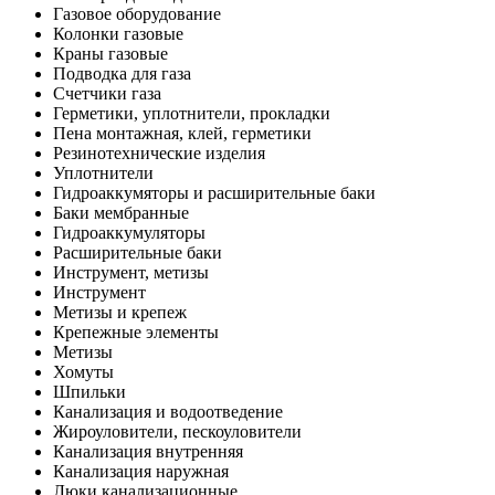
Газовое оборудование
Колонки газовые
Краны газовые
Подводка для газа
Счетчики газа
Герметики, уплотнители, прокладки
Пена монтажная, клей, герметики
Резинотехнические изделия
Уплотнители
Гидроаккумяторы и расширительные баки
Баки мембранные
Гидроаккумуляторы
Расширительные баки
Инструмент, метизы
Инструмент
Метизы и крепеж
Крепежные элементы
Метизы
Хомуты
Шпильки
Канализация и водоотведение
Жироуловители, пескоуловители
Канализация внутренняя
Канализация наружная
Люки канализационные