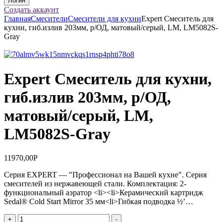
Создать аккаунт
Главная
Смесители
Смесители для кухни
Expert Смеситель для
кухни, гиб.излив 203мм, р/ОД, матовый/серый, LM, LM5082S-
Gray
Expert Смеситель для кухни,
гиб.излив 203мм, р/ОД,
матовый/серый, LM,
LM5082S-Gray
11970,00
Р
Серия EXPERT — "Профессионал на Вашей кухне". Серия
смесителей из нержавеющей стали. Комплектация: 2-
функциональный аэратор <li><li>Керамический картридж
Sedal® Cold Start Mirror 35 мм<li>Гибкая подводка ½’…
Количество
+
-