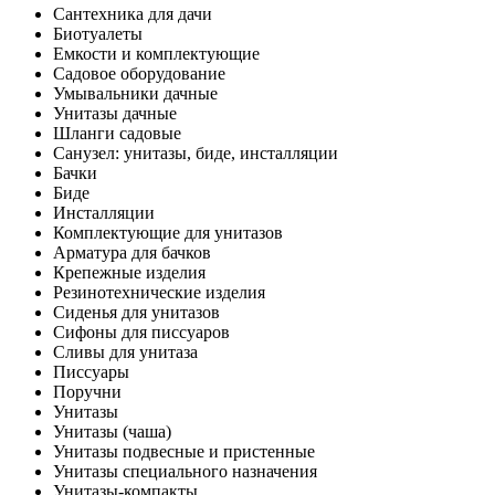
Сантехника для дачи
Биотуалеты
Емкости и комплектующие
Садовое оборудование
Умывальники дачные
Унитазы дачные
Шланги садовые
Санузел: унитазы, биде, инсталляции
Бачки
Биде
Инсталляции
Комплектующие для унитазов
Арматура для бачков
Крепежные изделия
Резинотехнические изделия
Сиденья для унитазов
Сифоны для писсуаров
Сливы для унитаза
Писсуары
Поручни
Унитазы
Унитазы (чаша)
Унитазы подвесные и пристенные
Унитазы специального назначения
Унитазы-компакты