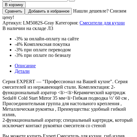
товара
В корзину
Expert
Нашли дешевле? Снизим
Сравнить
Добавить в избранное
Смеситель
цену!
для
Артикул:
LM5082S-Gray
Категория:
Смесители для кухни
кухни,
В наличии на складе Л3
гиб.излив
203мм,
-3%
за онлайн-оплату на сайте
р/
-4%
Комплексная покупка
ОД,
-3%
при оплате переводом
матовый/
-3%
при оплате по безналу
серый,
LM,
Описание
LM5082S-
Детали
Gray
Серия EXPERT — "Профессионал на Вашей кухне". Серия
смесителей из нержавеющей стали. Комплектация: 2-
функциональный аэратор <li><li>Керамический картридж
Sedal® Cold Start Mirror 35 мм<li>Гибкая подводка ½’ 60 см ,
Присоединительная группа для настольного крепления ,
Металлическая рукоятка , Преимущества: удобный гибкий
излив,
2-функциональный аэратор; специальный картридж, который
исключает контакт рукоятки смесителя со стеной
Вы можете купить Expert Смеситель для кухни, гиб.излив