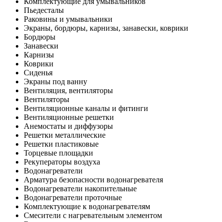
Комплектующие для умывальников
Пьедесталы
Раковины и умывальники
Экраны, бордюры, карнизы, занавески, коврики
Бордюры
Занавески
Карнизы
Коврики
Сиденья
Экраны под ванну
Вентиляция, вентиляторы
Вентиляторы
Вентиляционные каналы и фитинги
Вентиляционные решетки
Анемостаты и диффузоры
Решетки металлические
Решетки пластиковые
Торцевые площадки
Рекуператоры воздуха
Водонагреватели
Арматура безопасности водонагревателя
Водонагреватели накопительные
Водонагреватели проточные
Комплектующие к водонагревателям
Смесители с нагревательным элементом