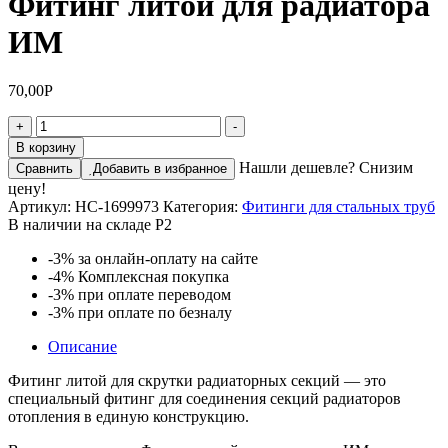
Фитинг литой для радиатора
ИМ
70,00
Р
Количество
+
-
товара
В корзину
Фитинг
Нашли дешевле? Снизим
Сравнить
Добавить в избранное
литой
цену!
для
Артикул:
НС-1699973
Категория:
Фитинги для стальных труб
радиатора
В наличии на складе Р2
ИМ
-3%
за онлайн-оплату на сайте
-4%
Комплексная покупка
-3%
при оплате переводом
-3%
при оплате по безналу
Описание
Фитинг литой для скрутки радиаторных секций — это
специальный фитинг для соединения секций радиаторов
отопления в единую конструкцию.