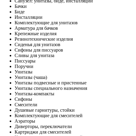
Санузел: унитазы, биде, инсталляции
Бачки
Биде
Инсталляции
Комплектующие для унитазов
Арматура для бачков
Крепежные изделия
Резинотехнические изделия
Сиденья для унитазов
Сифоны для писсуаров
Сливы для унитаза
Писсуары
Поручни
Унитазы
Унитазы (чаша)
Унитазы подвесные и пристенные
Унитазы специального назначения
Унитазы-компакты
Сифоны
Смесители
Душевые гарнитуры, стойки
Комплектующие для смесителей
Аэраторы
Диверторы, переключатели
Картриджи для смесителей