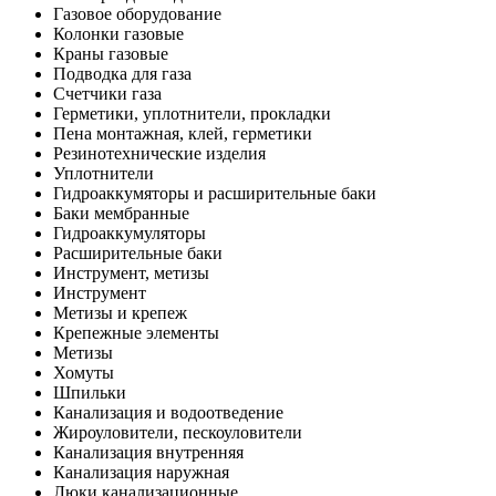
Газовое оборудование
Колонки газовые
Краны газовые
Подводка для газа
Счетчики газа
Герметики, уплотнители, прокладки
Пена монтажная, клей, герметики
Резинотехнические изделия
Уплотнители
Гидроаккумяторы и расширительные баки
Баки мембранные
Гидроаккумуляторы
Расширительные баки
Инструмент, метизы
Инструмент
Метизы и крепеж
Крепежные элементы
Метизы
Хомуты
Шпильки
Канализация и водоотведение
Жироуловители, пескоуловители
Канализация внутренняя
Канализация наружная
Люки канализационные