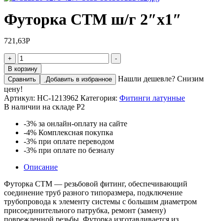
Футорка СТМ ш/г 2″x1″
721,63
Р
Количество
+
-
товара
В корзину
Футорка
Нашли дешевле? Снизим
Сравнить
Добавить в избранное
СТМ
цену!
ш/
Артикул:
НС-1213962
Категория:
Фитинги латунные
г
В наличии на складе Р2
2"x1"
-3%
за онлайн-оплату на сайте
-4%
Комплексная покупка
-3%
при оплате переводом
-3%
при оплате по безналу
Описание
Футорка CTM — резьбовой фитинг, обеспечивающий
соединение труб разного типоразмера, подключение
трубопровода к элементу системы с большим диаметром
присоединительного патрубка, ремонт (замену)
поврежденной резьбы. Футорка изготавливается из