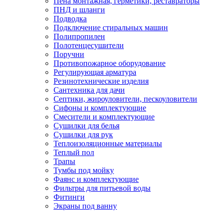
Пена монтажная, герметики, реставраторы
ПНД и шланги
Подводка
Подключение стиральных машин
Полипропилен
Полотенцесушители
Поручни
Противопожарное оборудование
Регулирующая арматура
Резинотехнические изделия
Сантехника для дачи
Септики, жироуловители, пескоуловители
Сифоны и комплектующие
Смесители и комплектующие
Сушилки для белья
Сушилки для рук
Теплоизоляционные материалы
Теплый пол
Трапы
Тумбы под мойку
Фаянс и комплектующие
Фильтры для питьевой воды
Фитинги
Экраны под ванну