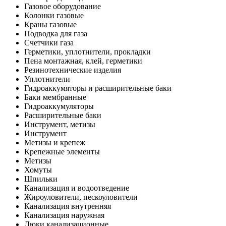
Газовое оборудование
Колонки газовые
Краны газовые
Подводка для газа
Счетчики газа
Герметики, уплотнители, прокладки
Пена монтажная, клей, герметики
Резинотехнические изделия
Уплотнители
Гидроаккумяторы и расширительные баки
Баки мембранные
Гидроаккумуляторы
Расширительные баки
Инструмент, метизы
Инструмент
Метизы и крепеж
Крепежные элементы
Метизы
Хомуты
Шпильки
Канализация и водоотведение
Жироуловители, пескоуловители
Канализация внутренняя
Канализация наружная
Люки канализационные