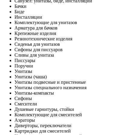
Санузел: унитазы, биде, инсталляции
Бачки
Биде
Инсталляции
Комплектующие для унитазов
Арматура для бачков
Крепежные изделия
Резинотехнические изделия
Сиденья для унитазов
Сифоны для писсуаров
Сливы для унитаза
Писсуары
Поручни
Унитазы
Унитазы (чаша)
Унитазы подвесные и пристенные
Унитазы специального назначения
Унитазы-компакты
Сифоны
Смесители
Душевые гарнитуры, стойки
Комплектующие для смесителей
Аэраторы
Диверторы, переключатели
Картриджи для смесителей