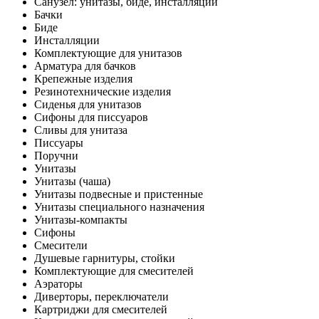
Санузел: унитазы, биде, инсталляции
Бачки
Биде
Инсталляции
Комплектующие для унитазов
Арматура для бачков
Крепежные изделия
Резинотехнические изделия
Сиденья для унитазов
Сифоны для писсуаров
Сливы для унитаза
Писсуары
Поручни
Унитазы
Унитазы (чаша)
Унитазы подвесные и пристенные
Унитазы специального назначения
Унитазы-компакты
Сифоны
Смесители
Душевые гарнитуры, стойки
Комплектующие для смесителей
Аэраторы
Диверторы, переключатели
Картриджи для смесителей