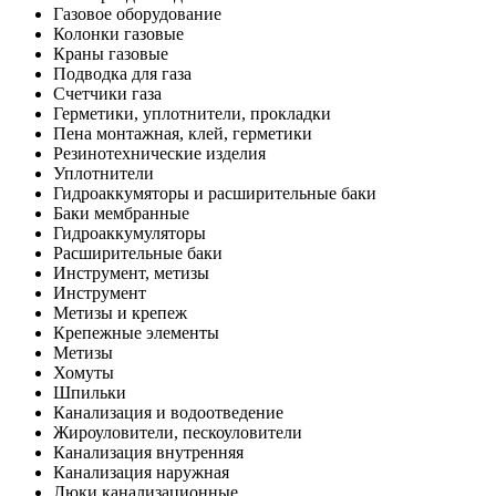
Газовое оборудование
Колонки газовые
Краны газовые
Подводка для газа
Счетчики газа
Герметики, уплотнители, прокладки
Пена монтажная, клей, герметики
Резинотехнические изделия
Уплотнители
Гидроаккумяторы и расширительные баки
Баки мембранные
Гидроаккумуляторы
Расширительные баки
Инструмент, метизы
Инструмент
Метизы и крепеж
Крепежные элементы
Метизы
Хомуты
Шпильки
Канализация и водоотведение
Жироуловители, пескоуловители
Канализация внутренняя
Канализация наружная
Люки канализационные