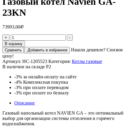
Газовый котел Navien GA-
23KN
73993,00
Р
Количество
+
-
товара
В корзину
Газовый
Нашли дешевле? Снизим
Сравнить
Добавить в избранное
котел
цену!
Navien
Артикул:
НС-1205523
Категория:
Котлы газовые
GA-
В наличии на складе Р2
23KN
-3%
за онлайн-оплату на сайте
-4%
Комплексная покупка
-3%
при оплате переводом
-3%
при оплате по безналу
Описание
Газовый напольный котел NAVIEN GA – это оптимальный
выбор для организации системы отопления и горячего
водоснабжения.