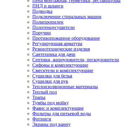
Пена монтажная, герметики, реставраторы
ПНД и шланги
Подводка
Подключение стиральных машин
Полипропилен
Полотенцесушители
Поручни
Противопожарное оборудование
Регулирующая арматура
Резинотехнические изделия
Сантехника для дачи
Септики, жироуловители, пескоуловители
Сифоны и комплектующие
Смесители и комплектующие
Сушилки для белья
Сушилки для рук
Теплоизоляционные материалы
Теплый пол
Трапы
Тумбы под мойку
Фаянс и комплектующие
Фильтры для питьевой воды
Фитинги
Экраны под ванну