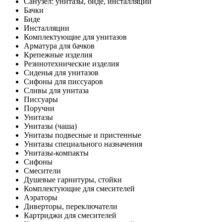
Санузел: унитазы, биде, инсталляции
Бачки
Биде
Инсталляции
Комплектующие для унитазов
Арматура для бачков
Крепежные изделия
Резинотехнические изделия
Сиденья для унитазов
Сифоны для писсуаров
Сливы для унитаза
Писсуары
Поручни
Унитазы
Унитазы (чаша)
Унитазы подвесные и пристенные
Унитазы специального назначения
Унитазы-компакты
Сифоны
Смесители
Душевые гарнитуры, стойки
Комплектующие для смесителей
Аэраторы
Диверторы, переключатели
Картриджи для смесителей