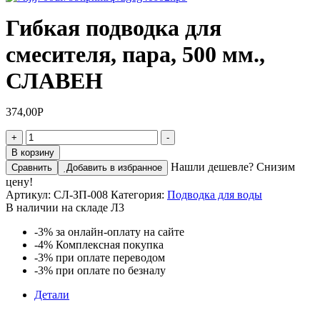
Гибкая подводка для
смесителя, пара, 500 мм.,
СЛАВЕН
374,00
Р
Количество
+
-
товара
В корзину
Гибкая
Нашли дешевле? Снизим
Сравнить
Добавить в избранное
подводка
цену!
для
Артикул:
СЛ-ЗП-008
Категория:
Подводка для воды
смесителя,
В наличии на складе Л3
пара,
500
-3%
за онлайн-оплату на сайте
мм.,
-4%
Комплексная покупка
СЛАВЕН
-3%
при оплате переводом
-3%
при оплате по безналу
Детали