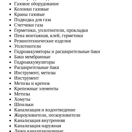
Газовое оборудование
Колонки газовые
Краны газовые
Подводка для газа
Счетчики газа
Герметики, уплотнители, прокладки
Пена монтажная, клей, герметики
Резинотехнические изделия
Уплотнители
Гидроаккумяторы и расширительные баки
Баки мембранные
Гидроаккумуляторы
Расширительные баки
Инструмент, метизы
Инструмент
Метизы и крепеж
Крепежные элементы
Метизы
Хомуты
Шпильки
Канализация и водоотведение
Жироуловители, пескоуловители
Канализация внутренняя
Канализация наружная
Люки канализационные