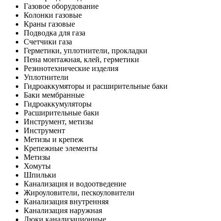
Газовое оборудование
Колонки газовые
Краны газовые
Подводка для газа
Счетчики газа
Герметики, уплотнители, прокладки
Пена монтажная, клей, герметики
Резинотехнические изделия
Уплотнители
Гидроаккумяторы и расширительные баки
Баки мембранные
Гидроаккумуляторы
Расширительные баки
Инструмент, метизы
Инструмент
Метизы и крепеж
Крепежные элементы
Метизы
Хомуты
Шпильки
Канализация и водоотведение
Жироуловители, пескоуловители
Канализация внутренняя
Канализация наружная
Люки канализационные