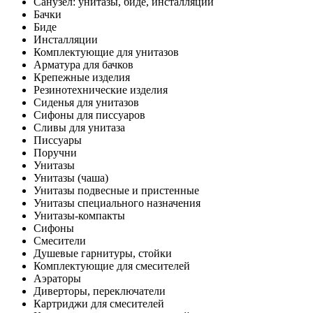
Санузел: унитазы, биде, инсталляции
Бачки
Биде
Инсталляции
Комплектующие для унитазов
Арматура для бачков
Крепежные изделия
Резинотехнические изделия
Сиденья для унитазов
Сифоны для писсуаров
Сливы для унитаза
Писсуары
Поручни
Унитазы
Унитазы (чаша)
Унитазы подвесные и пристенные
Унитазы специального назначения
Унитазы-компакты
Сифоны
Смесители
Душевые гарнитуры, стойки
Комплектующие для смесителей
Аэраторы
Диверторы, переключатели
Картриджи для смесителей