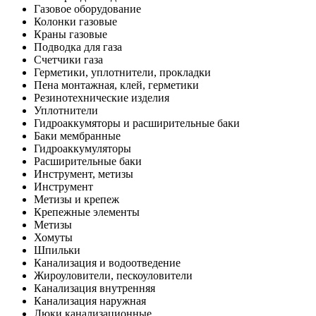
Газовое оборудование
Колонки газовые
Краны газовые
Подводка для газа
Счетчики газа
Герметики, уплотнители, прокладки
Пена монтажная, клей, герметики
Резинотехнические изделия
Уплотнители
Гидроаккумяторы и расширительные баки
Баки мембранные
Гидроаккумуляторы
Расширительные баки
Инструмент, метизы
Инструмент
Метизы и крепеж
Крепежные элементы
Метизы
Хомуты
Шпильки
Канализация и водоотведение
Жироуловители, пескоуловители
Канализация внутренняя
Канализация наружная
Люки канализационные