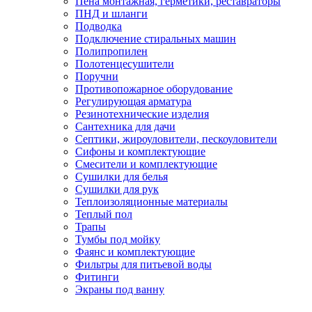
Пена монтажная, герметики, реставраторы
ПНД и шланги
Подводка
Подключение стиральных машин
Полипропилен
Полотенцесушители
Поручни
Противопожарное оборудование
Регулирующая арматура
Резинотехнические изделия
Сантехника для дачи
Септики, жироуловители, пескоуловители
Сифоны и комплектующие
Смесители и комплектующие
Сушилки для белья
Сушилки для рук
Теплоизоляционные материалы
Теплый пол
Трапы
Тумбы под мойку
Фаянс и комплектующие
Фильтры для питьевой воды
Фитинги
Экраны под ванну