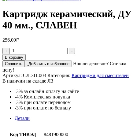
Картридж керамический, ДУ
40 мм., СЛАВЕН
256,00
Р
Количество
+
-
товара
В корзину
Картридж
Нашли дешевле? Снизим
Сравнить
Добавить в избранное
керамический,
цену!
ДУ
Артикул:
СЛ-ЗП-003
Категория:
Картриджи для смесителей
40
В наличии на складе Л3
мм.,
СЛАВЕН
-3%
за онлайн-оплату на сайте
-4%
Комплексная покупка
-3%
при оплате переводом
-3%
при оплате по безналу
Детали
Код ТНВЭД
8481900000