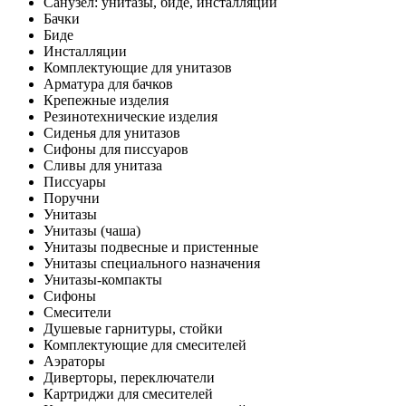
Санузел: унитазы, биде, инсталляции
Бачки
Биде
Инсталляции
Комплектующие для унитазов
Арматура для бачков
Крепежные изделия
Резинотехнические изделия
Сиденья для унитазов
Сифоны для писсуаров
Сливы для унитаза
Писсуары
Поручни
Унитазы
Унитазы (чаша)
Унитазы подвесные и пристенные
Унитазы специального назначения
Унитазы-компакты
Сифоны
Смесители
Душевые гарнитуры, стойки
Комплектующие для смесителей
Аэраторы
Диверторы, переключатели
Картриджи для смесителей