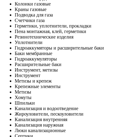
Колонки газовые
Краны газовые
Подводка для газа
Счетчики газа
Герметики, уплотнители, прокладки
Пена монтажная, клей, герметики
Резинотехнические изделия
Уплотнители
Гидроаккумяторы и расширительные баки
Баки мембранные
Гидроаккумуляторы
Расширительные баки
Инструмент, метизы
Инструмент
Метизы и крепеж
Крепежные элементы
Метизы
Хомуты
Шпильки
Канализация и водоотведение
Жироуловители, пескоуловители
Канализация внутренняя
Канализация наружная
Люки канализационные
Септики