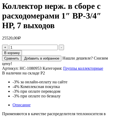
Коллектор нерж. в сборе с
расходомерами 1″ ВР-3/4″
НР, 7 выходов
25520,00
Р
Количество
+
-
товара
В корзину
Коллектор
Нашли дешевле? Снизим
Сравнить
Добавить в избранное
нерж.
цену!
в
Артикул:
НС-1080953
Категория:
Группы коллекторные
сборе
В наличии на складе Р2
с
расходомерами
-3%
за онлайн-оплату на сайте
1"
-4%
Комплексная покупка
ВР-3/4"
-3%
при оплате переводом
НР,
-3%
при оплате по безналу
7
выходов
Описание
Применяются в качестве распределителя теплоносителя в