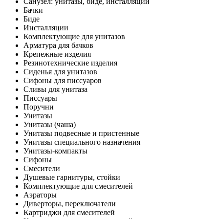
Санузел: унитазы, биде, инсталляции
Бачки
Биде
Инсталляции
Комплектующие для унитазов
Арматура для бачков
Крепежные изделия
Резинотехнические изделия
Сиденья для унитазов
Сифоны для писсуаров
Сливы для унитаза
Писсуары
Поручни
Унитазы
Унитазы (чаша)
Унитазы подвесные и пристенные
Унитазы специального назначения
Унитазы-компакты
Сифоны
Смесители
Душевые гарнитуры, стойки
Комплектующие для смесителей
Аэраторы
Диверторы, переключатели
Картриджи для смесителей