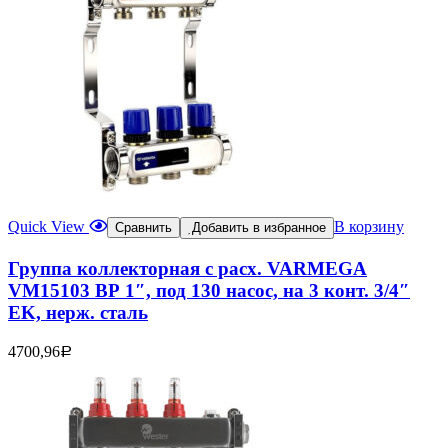
Quick View
В корзину
Сравнить
Добавить в избранное
Группа коллекторная с расх. VARMEGA
VM15103 ВР 1″, под 130 насос, на 3 конт. 3/4″
EK, нерж. сталь
4700,96
Р