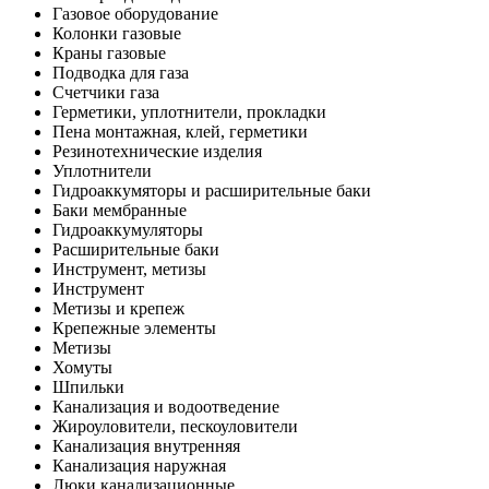
Газовое оборудование
Колонки газовые
Краны газовые
Подводка для газа
Счетчики газа
Герметики, уплотнители, прокладки
Пена монтажная, клей, герметики
Резинотехнические изделия
Уплотнители
Гидроаккумяторы и расширительные баки
Баки мембранные
Гидроаккумуляторы
Расширительные баки
Инструмент, метизы
Инструмент
Метизы и крепеж
Крепежные элементы
Метизы
Хомуты
Шпильки
Канализация и водоотведение
Жироуловители, пескоуловители
Канализация внутренняя
Канализация наружная
Люки канализационные