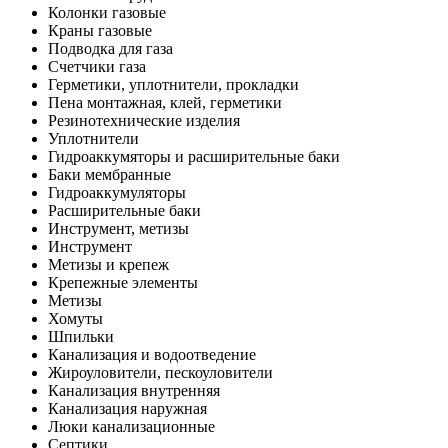
Колонки газовые
Краны газовые
Подводка для газа
Счетчики газа
Герметики, уплотнители, прокладки
Пена монтажная, клей, герметики
Резинотехнические изделия
Уплотнители
Гидроаккумяторы и расширительные баки
Баки мембранные
Гидроаккумуляторы
Расширительные баки
Инструмент, метизы
Инструмент
Метизы и крепеж
Крепежные элементы
Метизы
Хомуты
Шпильки
Канализация и водоотведение
Жироуловители, пескоуловители
Канализация внутренняя
Канализация наружная
Люки канализационные
Септики