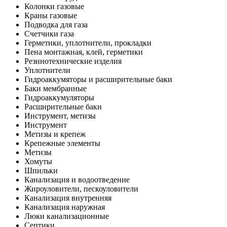
Колонки газовые
Краны газовые
Подводка для газа
Счетчики газа
Герметики, уплотнители, прокладки
Пена монтажная, клей, герметики
Резинотехнические изделия
Уплотнители
Гидроаккумяторы и расширительные баки
Баки мембранные
Гидроаккумуляторы
Расширительные баки
Инструмент, метизы
Инструмент
Метизы и крепеж
Крепежные элементы
Метизы
Хомуты
Шпильки
Канализация и водоотведение
Жироуловители, пескоуловители
Канализация внутренняя
Канализация наружная
Люки канализационные
Септики