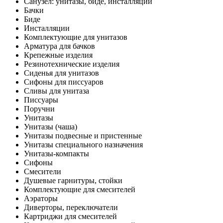
Санузел: унитазы, биде, инсталляции
Бачки
Биде
Инсталляции
Комплектующие для унитазов
Арматура для бачков
Крепежные изделия
Резинотехнические изделия
Сиденья для унитазов
Сифоны для писсуаров
Сливы для унитаза
Писсуары
Поручни
Унитазы
Унитазы (чаша)
Унитазы подвесные и пристенные
Унитазы специального назначения
Унитазы-компакты
Сифоны
Смесители
Душевые гарнитуры, стойки
Комплектующие для смесителей
Аэраторы
Диверторы, переключатели
Картриджи для смесителей