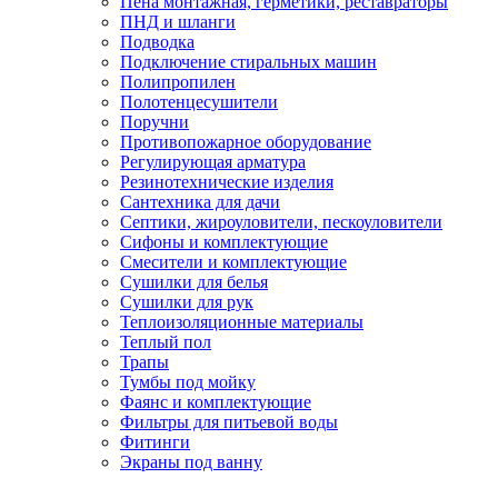
Пена монтажная, герметики, реставраторы
ПНД и шланги
Подводка
Подключение стиральных машин
Полипропилен
Полотенцесушители
Поручни
Противопожарное оборудование
Регулирующая арматура
Резинотехнические изделия
Сантехника для дачи
Септики, жироуловители, пескоуловители
Сифоны и комплектующие
Смесители и комплектующие
Сушилки для белья
Сушилки для рук
Теплоизоляционные материалы
Теплый пол
Трапы
Тумбы под мойку
Фаянс и комплектующие
Фильтры для питьевой воды
Фитинги
Экраны под ванну