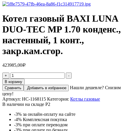
Котел газовый BAXI LUNA
DUO-TEC MP 1.70 конденс.,
настенный, 1 конт.,
закр.кам.сгор.
423985,00
Р
Количество
+
-
товара
В корзину
Котел
Нашли дешевле? Снизим
Сравнить
Добавить в избранное
газовый
цену!
BAXI
Артикул:
НС-1168115
Категория:
Котлы газовые
LUNA
В наличии на складе Р2
DUO-
TEC
-3%
за онлайн-оплату на сайте
MP
-4%
Комплексная покупка
1.70
-3%
при оплате переводом
конденс.,
-3%
при оплате по безналу