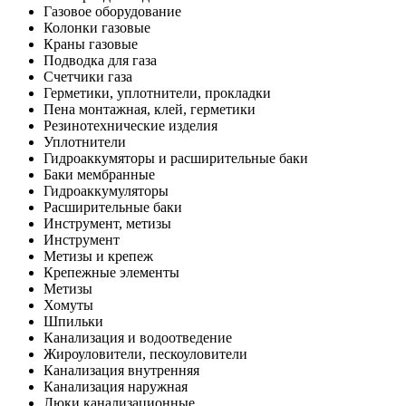
Газовое оборудование
Колонки газовые
Краны газовые
Подводка для газа
Счетчики газа
Герметики, уплотнители, прокладки
Пена монтажная, клей, герметики
Резинотехнические изделия
Уплотнители
Гидроаккумяторы и расширительные баки
Баки мембранные
Гидроаккумуляторы
Расширительные баки
Инструмент, метизы
Инструмент
Метизы и крепеж
Крепежные элементы
Метизы
Хомуты
Шпильки
Канализация и водоотведение
Жироуловители, пескоуловители
Канализация внутренняя
Канализация наружная
Люки канализационные