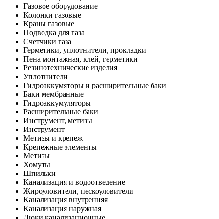
Газовое оборудование
Колонки газовые
Краны газовые
Подводка для газа
Счетчики газа
Герметики, уплотнители, прокладки
Пена монтажная, клей, герметики
Резинотехнические изделия
Уплотнители
Гидроаккумяторы и расширительные баки
Баки мембранные
Гидроаккумуляторы
Расширительные баки
Инструмент, метизы
Инструмент
Метизы и крепеж
Крепежные элементы
Метизы
Хомуты
Шпильки
Канализация и водоотведение
Жироуловители, пескоуловители
Канализация внутренняя
Канализация наружная
Люки канализационные