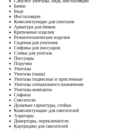
Санузел: унитазы, биде, инсталляции
Бачки
Биде
Инсталляции
Комплектующие для унитазов
Арматура для бачков
Крепежные изделия
Резинотехнические изделия
Сиденья для унитазов
Сифоны для писсуаров
Сливы для унитаза
Писсуары
Поручни
Унитазы
Унитазы (чаша)
Унитазы подвесные и пристенные
Унитазы специального назначения
Унитазы-компакты
Сифоны
Смесители
Душевые гарнитуры, стойки
Комплектующие для смесителей
Аэраторы
Диверторы, переключатели
Картриджи для смесителей