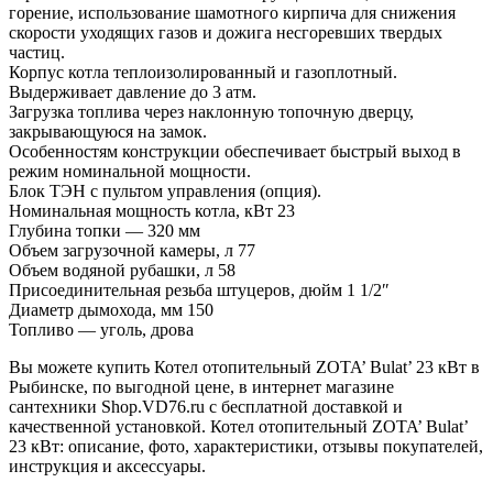
горение, использование шамотного кирпича для снижения
скорости уходящих газов и дожига несгоревших твердых
частиц.
Корпус котла теплоизолированный и газоплотный.
Выдерживает давление до 3 атм.
Загрузка топлива через наклонную топочную дверцу,
закрывающуюся на замок.
Особенностям конструкции обеспечивает быстрый выход в
режим номинальной мощности.
Блок ТЭН с пультом управления (опция).
Номинальная мощность котла, кВт 23
Глубина топки — 320 мм
Объем загрузочной камеры, л 77
Объем водяной рубашки, л 58
Присоединительная резьба штуцеров, дюйм 1 1/2″
Диаметр дымохода, мм 150
Топливо — уголь, дрова
Вы можете купить Котел отопительный ZOTA’ Bulat’ 23 кВт в
Рыбинске, по выгодной цене, в интернет магазине
сантехники Shop.VD76.ru с бесплатной доставкой и
качественной установкой. Котел отопительный ZOTA’ Bulat’
23 кВт: описание, фото, характеристики, отзывы покупателей,
инструкция и аксессуары.