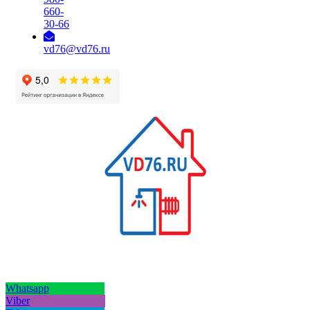
660-
30-66
vd76@vd76.ru
Whatsapp
Viber