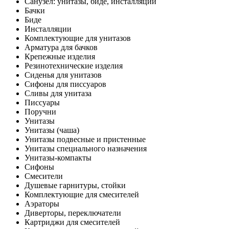
Санузел: унитазы, биде, инсталляции
Бачки
Биде
Инсталляции
Комплектующие для унитазов
Арматура для бачков
Крепежные изделия
Резинотехнические изделия
Сиденья для унитазов
Сифоны для писсуаров
Сливы для унитаза
Писсуары
Поручни
Унитазы
Унитазы (чаша)
Унитазы подвесные и пристенные
Унитазы специального назначения
Унитазы-компакты
Сифоны
Смесители
Душевые гарнитуры, стойки
Комплектующие для смесителей
Аэраторы
Диверторы, переключатели
Картриджи для смесителей