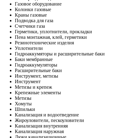
Газовое оборудование
Колонки газовые
Краны газовые
Подводка для газа
Счетчики газа
Герметики, уплотнители, прокладки
Пена монтажная, клей, герметики
Резинотехнические изделия
Уплотнители
Гидроаккумяторы и расширительные баки
Баки мембранные
Гидроаккумуляторы
Расширительные баки
Инструмент, метизы
Инструмент
Метизы и крепеж
Крепежные элементы
Метизы
Хомуты
Шпильки
Канализация и водоотведение
Жироуловители, пескоуловители
Канализация внутренняя
Канализация наружная
Люки канализационные