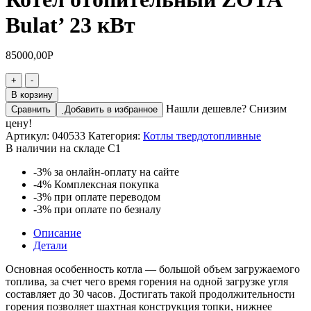
Bulat’ 23 кВт
85000,00
Р
Количество
+
-
товара
В корзину
Котел
Нашли дешевле? Снизим
Сравнить
Добавить в избранное
отопительный
цену!
ZOTA'
Артикул:
040533
Категория:
Котлы твердотопливные
Bulat'
В наличии на складе С1
23
кВт
-3%
за онлайн-оплату на сайте
-4%
Комплексная покупка
-3%
при оплате переводом
-3%
при оплате по безналу
Описание
Детали
Основная особенность котла — большой объем загружаемого
топлива, за счет чего время горения на одной загрузке угля
составляет до 30 часов. Достигать такой продолжительности
горения позволяет шахтная конструкция топки, нижнее