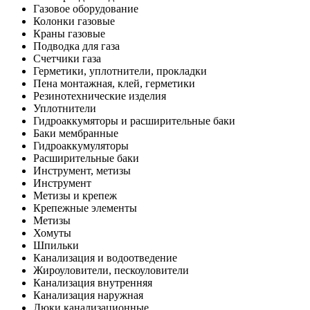
Газовое оборудование
Колонки газовые
Краны газовые
Подводка для газа
Счетчики газа
Герметики, уплотнители, прокладки
Пена монтажная, клей, герметики
Резинотехнические изделия
Уплотнители
Гидроаккумяторы и расширительные баки
Баки мембранные
Гидроаккумуляторы
Расширительные баки
Инструмент, метизы
Инструмент
Метизы и крепеж
Крепежные элементы
Метизы
Хомуты
Шпильки
Канализация и водоотведение
Жироуловители, пескоуловители
Канализация внутренняя
Канализация наружная
Люки канализационные