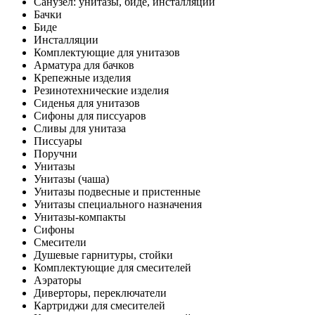
Санузел: унитазы, биде, инсталляции
Бачки
Биде
Инсталляции
Комплектующие для унитазов
Арматура для бачков
Крепежные изделия
Резинотехнические изделия
Сиденья для унитазов
Сифоны для писсуаров
Сливы для унитаза
Писсуары
Поручни
Унитазы
Унитазы (чаша)
Унитазы подвесные и пристенные
Унитазы специального назначения
Унитазы-компакты
Сифоны
Смесители
Душевые гарнитуры, стойки
Комплектующие для смесителей
Аэраторы
Диверторы, переключатели
Картриджи для смесителей