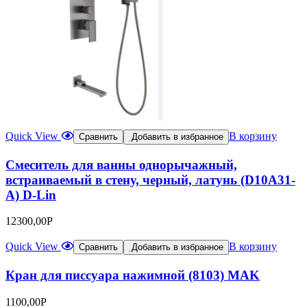
Quick View
В корзину
Сравнить
Добавить в избранное
Смеситель для ванны однорычажный,
встраиваемый в стену, черный, латунь (D10A31-
А) D-Lin
12300,00
Р
Quick View
В корзину
Сравнить
Добавить в избранное
Кран для писсуара нажимной (8103) MAK
1100,00
Р