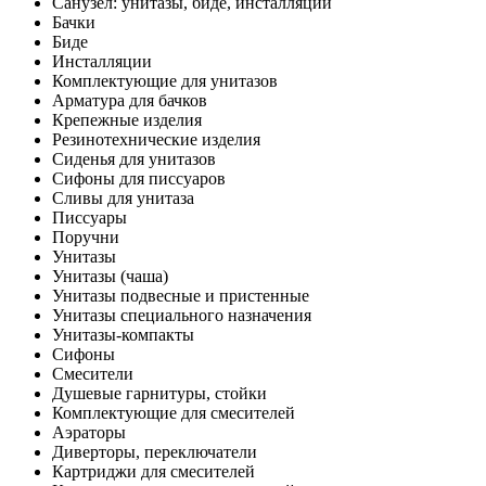
Санузел: унитазы, биде, инсталляции
Бачки
Биде
Инсталляции
Комплектующие для унитазов
Арматура для бачков
Крепежные изделия
Резинотехнические изделия
Сиденья для унитазов
Сифоны для писсуаров
Сливы для унитаза
Писсуары
Поручни
Унитазы
Унитазы (чаша)
Унитазы подвесные и пристенные
Унитазы специального назначения
Унитазы-компакты
Сифоны
Смесители
Душевые гарнитуры, стойки
Комплектующие для смесителей
Аэраторы
Диверторы, переключатели
Картриджи для смесителей