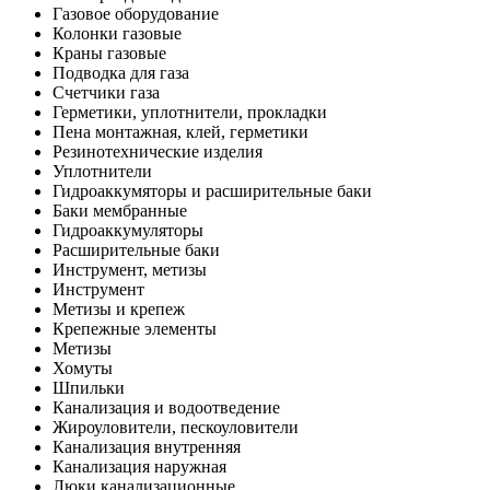
Газовое оборудование
Колонки газовые
Краны газовые
Подводка для газа
Счетчики газа
Герметики, уплотнители, прокладки
Пена монтажная, клей, герметики
Резинотехнические изделия
Уплотнители
Гидроаккумяторы и расширительные баки
Баки мембранные
Гидроаккумуляторы
Расширительные баки
Инструмент, метизы
Инструмент
Метизы и крепеж
Крепежные элементы
Метизы
Хомуты
Шпильки
Канализация и водоотведение
Жироуловители, пескоуловители
Канализация внутренняя
Канализация наружная
Люки канализационные