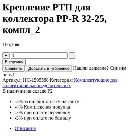
Крепление РТП для
коллектора PP-R 32-25,
компл_2
166,26
Р
Количество
+
-
товара
В корзину
Крепление
Нашли дешевле? Снизим
Сравнить
Добавить в избранное
РТП
цену!
для
Артикул:
НС-1595588
Категория:
Комплектующие для
коллектора
коллекторов распределительных
PP-
В наличии на складе Р2
R
32-
-3%
за онлайн-оплату на сайте
25,
-4%
Комплексная покупка
компл_2
-3%
при оплате переводом
-3%
при оплате по безналу
Описание