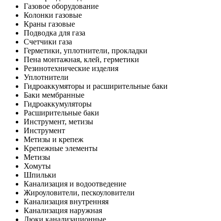
Газовое оборудование
Колонки газовые
Краны газовые
Подводка для газа
Счетчики газа
Герметики, уплотнители, прокладки
Пена монтажная, клей, герметики
Резинотехнические изделия
Уплотнители
Гидроаккумяторы и расширительные баки
Баки мембранные
Гидроаккумуляторы
Расширительные баки
Инструмент, метизы
Инструмент
Метизы и крепеж
Крепежные элементы
Метизы
Хомуты
Шпильки
Канализация и водоотведение
Жироуловители, пескоуловители
Канализация внутренняя
Канализация наружная
Люки канализационные