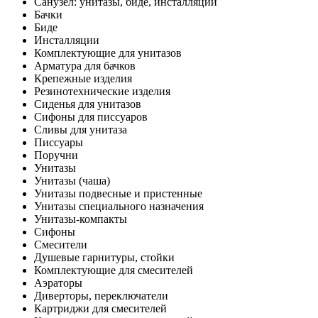
Санузел: унитазы, биде, инсталляции
Бачки
Биде
Инсталляции
Комплектующие для унитазов
Арматура для бачков
Крепежные изделия
Резинотехнические изделия
Сиденья для унитазов
Сифоны для писсуаров
Сливы для унитаза
Писсуары
Поручни
Унитазы
Унитазы (чаша)
Унитазы подвесные и пристенные
Унитазы специального назначения
Унитазы-компакты
Сифоны
Смесители
Душевые гарнитуры, стойки
Комплектующие для смесителей
Аэраторы
Диверторы, переключатели
Картриджи для смесителей