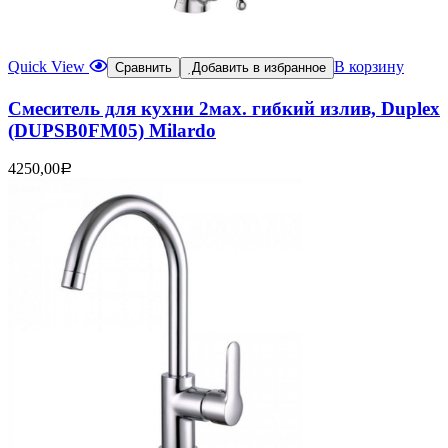
Quick View
В корзину
Сравнить
Добавить в избранное
Смеситель для кухни 2мах. гибкий излив, Duplex
(DUPSB0FM05) Milardo
4250,00
Р