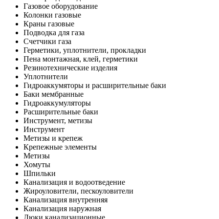
Газовое оборудование
Колонки газовые
Краны газовые
Подводка для газа
Счетчики газа
Герметики, уплотнители, прокладки
Пена монтажная, клей, герметики
Резинотехнические изделия
Уплотнители
Гидроаккумяторы и расширительные баки
Баки мембранные
Гидроаккумуляторы
Расширительные баки
Инструмент, метизы
Инструмент
Метизы и крепеж
Крепежные элементы
Метизы
Хомуты
Шпильки
Канализация и водоотведение
Жироуловители, пескоуловители
Канализация внутренняя
Канализация наружная
Люки канализационные