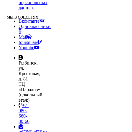
персональных
данных
МЫ В СОЦСЕТЯХ:
Вконтакте
Одноклассники
Mail
foursquare
Youtube
Рыбинск,
ул.
Крестовая,
д. 81
ТЦ
«Парадиз»
(цокольный
этаж)
+7-
980-
660-
30-66
vd76@vd76.ru