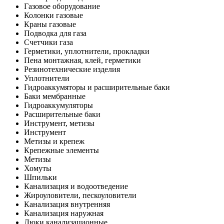
Газовое оборудование
Колонки газовые
Краны газовые
Подводка для газа
Счетчики газа
Герметики, уплотнители, прокладки
Пена монтажная, клей, герметики
Резинотехнические изделия
Уплотнители
Гидроаккумяторы и расширительные баки
Баки мембранные
Гидроаккумуляторы
Расширительные баки
Инструмент, метизы
Инструмент
Метизы и крепеж
Крепежные элементы
Метизы
Хомуты
Шпильки
Канализация и водоотведение
Жироуловители, пескоуловители
Канализация внутренняя
Канализация наружная
Люки канализационные