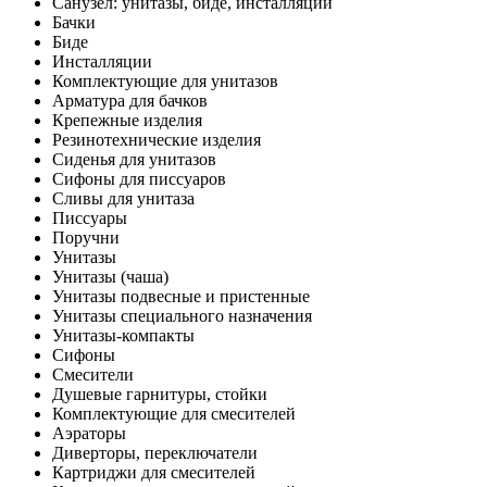
Санузел: унитазы, биде, инсталляции
Бачки
Биде
Инсталляции
Комплектующие для унитазов
Арматура для бачков
Крепежные изделия
Резинотехнические изделия
Сиденья для унитазов
Сифоны для писсуаров
Сливы для унитаза
Писсуары
Поручни
Унитазы
Унитазы (чаша)
Унитазы подвесные и пристенные
Унитазы специального назначения
Унитазы-компакты
Сифоны
Смесители
Душевые гарнитуры, стойки
Комплектующие для смесителей
Аэраторы
Диверторы, переключатели
Картриджи для смесителей