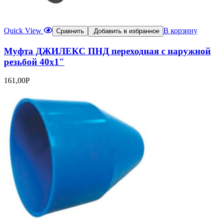
Quick View
В корзину
Сравнить
Добавить в избранное
Муфта ДЖИЛЕКС ПНД переходная с наружной
резьбой 40х1″
161,00
Р