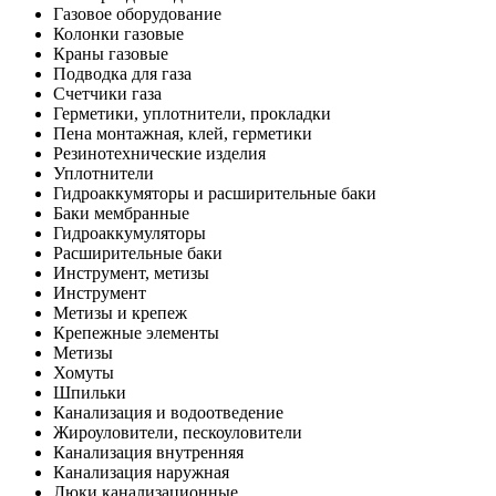
Газовое оборудование
Колонки газовые
Краны газовые
Подводка для газа
Счетчики газа
Герметики, уплотнители, прокладки
Пена монтажная, клей, герметики
Резинотехнические изделия
Уплотнители
Гидроаккумяторы и расширительные баки
Баки мембранные
Гидроаккумуляторы
Расширительные баки
Инструмент, метизы
Инструмент
Метизы и крепеж
Крепежные элементы
Метизы
Хомуты
Шпильки
Канализация и водоотведение
Жироуловители, пескоуловители
Канализация внутренняя
Канализация наружная
Люки канализационные