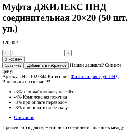
Муфта ДЖИЛЕКС ПНД
соединительная 20×20 (50 шт.
уп.)
120,00
Р
Количество
+
-
товара
В корзину
Муфта
Нашли дешевле? Снизим
Сравнить
Добавить в избранное
ДЖИЛЕКС
цену!
ПНД
Артикул:
НС-1027344
Категория:
Фитинги для труб ПНД
соединительная
В наличии на складе Р2
20x20
(50
-3%
за онлайн-оплату на сайте
шт.
-4%
Комплексная покупка
уп.)
-3%
при оплате переводом
-3%
при оплате по безналу
Описание
Применяются для герметичного соединения шлангов между