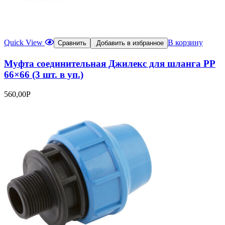
Quick View
В корзину
Сравнить
Добавить в избранное
Муфта соединительная Джилекс для шланга РР
66×66 (3 шт. в уп.)
560,00
Р