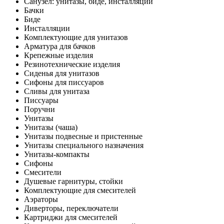
Санузел: унитазы, биде, инсталляции
Бачки
Биде
Инсталляции
Комплектующие для унитазов
Арматура для бачков
Крепежные изделия
Резинотехнические изделия
Сиденья для унитазов
Сифоны для писсуаров
Сливы для унитаза
Писсуары
Поручни
Унитазы
Унитазы (чаша)
Унитазы подвесные и пристенные
Унитазы специального назначения
Унитазы-компакты
Сифоны
Смесители
Душевые гарнитуры, стойки
Комплектующие для смесителей
Аэраторы
Диверторы, переключатели
Картриджи для смесителей