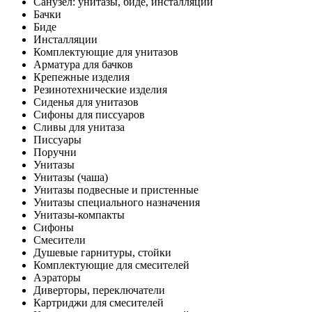
Санузел: унитазы, биде, инсталляции
Бачки
Биде
Инсталляции
Комплектующие для унитазов
Арматура для бачков
Крепежные изделия
Резинотехнические изделия
Сиденья для унитазов
Сифоны для писсуаров
Сливы для унитаза
Писсуары
Поручни
Унитазы
Унитазы (чаша)
Унитазы подвесные и пристенные
Унитазы специального назначения
Унитазы-компакты
Сифоны
Смесители
Душевые гарнитуры, стойки
Комплектующие для смесителей
Аэраторы
Диверторы, переключатели
Картриджи для смесителей