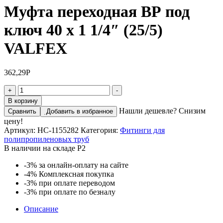
Муфта переходная ВР под
ключ 40 х 1 1/4″ (25/5)
VALFEX
362,29
Р
Количество
+
-
товара
В корзину
Муфта
Нашли дешевле? Снизим
Сравнить
Добавить в избранное
переходная
цену!
ВР
Артикул:
НС-1155282
Категория:
Фитинги для
под
полипропиленовых труб
ключ
В наличии на складе Р2
40
х
-3%
за онлайн-оплату на сайте
1
-4%
Комплексная покупка
1/4"
-3%
при оплате переводом
(25/5)
-3%
при оплате по безналу
VALFEX
Описание