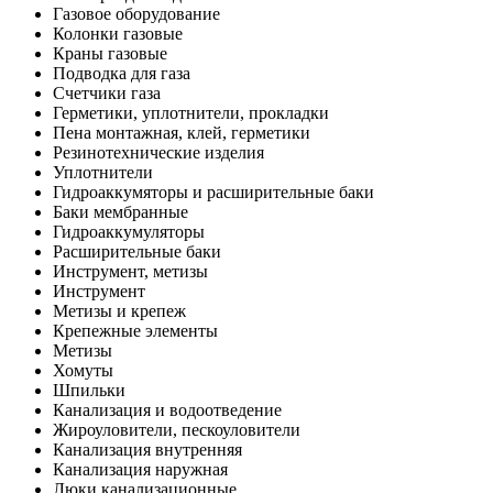
Газовое оборудование
Колонки газовые
Краны газовые
Подводка для газа
Счетчики газа
Герметики, уплотнители, прокладки
Пена монтажная, клей, герметики
Резинотехнические изделия
Уплотнители
Гидроаккумяторы и расширительные баки
Баки мембранные
Гидроаккумуляторы
Расширительные баки
Инструмент, метизы
Инструмент
Метизы и крепеж
Крепежные элементы
Метизы
Хомуты
Шпильки
Канализация и водоотведение
Жироуловители, пескоуловители
Канализация внутренняя
Канализация наружная
Люки канализационные