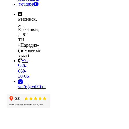
Youtube
Рыбинск,
ул.
Крестовая,
д. 81
ТЦ
«Парадиз»
(цокольный
этаж)
+7-
980-
660-
30-66
vd76@vd76.ru