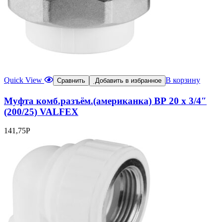
Quick View
В корзину
Сравнить
Добавить в избранное
Муфта комб.разъём.(американка) ВР 20 х 3/4″
(200/25) VALFEX
141,75
Р