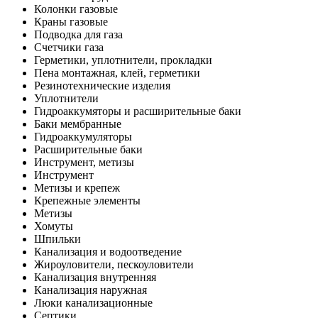
Колонки газовые
Краны газовые
Подводка для газа
Счетчики газа
Герметики, уплотнители, прокладки
Пена монтажная, клей, герметики
Резинотехнические изделия
Уплотнители
Гидроаккумяторы и расширительные баки
Баки мембранные
Гидроаккумуляторы
Расширительные баки
Инструмент, метизы
Инструмент
Метизы и крепеж
Крепежные элементы
Метизы
Хомуты
Шпильки
Канализация и водоотведение
Жироуловители, пескоуловители
Канализация внутренняя
Канализация наружная
Люки канализационные
Септики