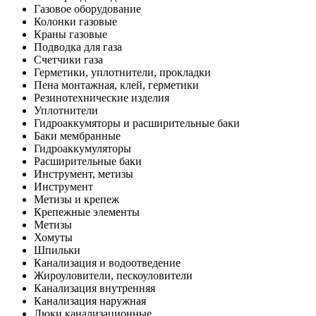
Газовое оборудование
Колонки газовые
Краны газовые
Подводка для газа
Счетчики газа
Герметики, уплотнители, прокладки
Пена монтажная, клей, герметики
Резинотехнические изделия
Уплотнители
Гидроаккумяторы и расширительные баки
Баки мембранные
Гидроаккумуляторы
Расширительные баки
Инструмент, метизы
Инструмент
Метизы и крепеж
Крепежные элементы
Метизы
Хомуты
Шпильки
Канализация и водоотведение
Жироуловители, пескоуловители
Канализация внутренняя
Канализация наружная
Люки канализационные