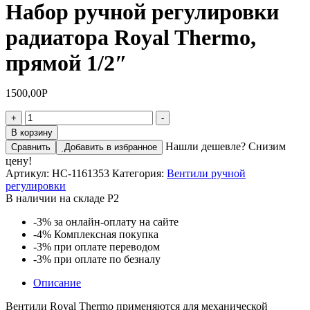
Набор ручной регулировки
радиатора Royal Thermo,
прямой 1/2″
1500,00
Р
Количество
+
-
товара
В корзину
Набор
Нашли дешевле? Снизим
Сравнить
Добавить в избранное
ручной
цену!
регулировки
Артикул:
НС-1161353
Категория:
Вентили ручной
радиатора
регулировки
Royal
В наличии на складе Р2
Thermo,
прямой
-3%
за онлайн-оплату на сайте
1/2"
-4%
Комплексная покупка
-3%
при оплате переводом
-3%
при оплате по безналу
Описание
Вентили Royal Thermo применяются для механической