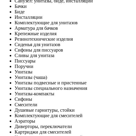
Санузел: унитазы, биде, инсталляции
Бачки
Биде
Инсталляции
Комплектующие для унитазов
Арматура для бачков
Крепежные изделия
Резинотехнические изделия
Сиденья для унитазов
Сифоны для писсуаров
Сливы для унитаза
Писсуары
Поручни
Унитазы
Унитазы (чаша)
Унитазы подвесные и пристенные
Унитазы специального назначения
Унитазы-компакты
Сифоны
Смесители
Душевые гарнитуры, стойки
Комплектующие для смесителей
Аэраторы
Диверторы, переключатели
Картриджи для смесителей