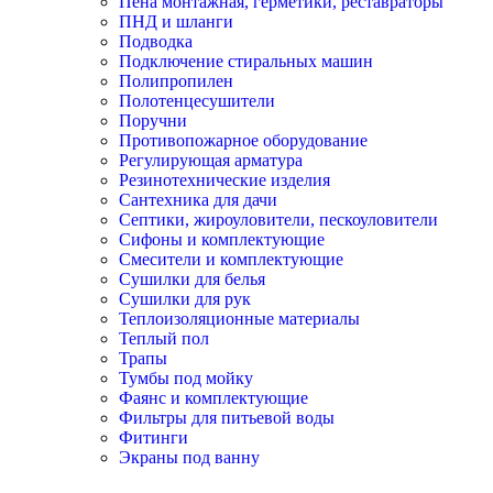
Пена монтажная, герметики, реставраторы
ПНД и шланги
Подводка
Подключение стиральных машин
Полипропилен
Полотенцесушители
Поручни
Противопожарное оборудование
Регулирующая арматура
Резинотехнические изделия
Сантехника для дачи
Септики, жироуловители, пескоуловители
Сифоны и комплектующие
Смесители и комплектующие
Сушилки для белья
Сушилки для рук
Теплоизоляционные материалы
Теплый пол
Трапы
Тумбы под мойку
Фаянс и комплектующие
Фильтры для питьевой воды
Фитинги
Экраны под ванну