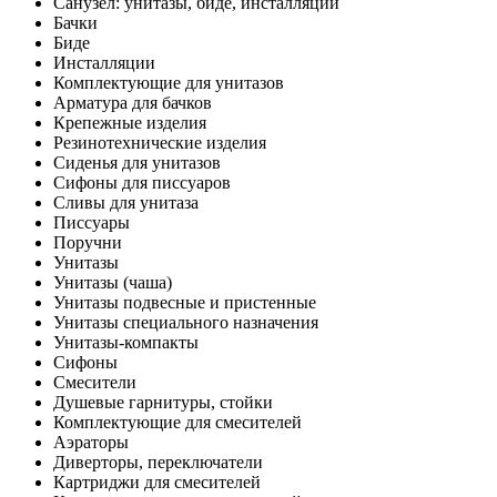
Санузел: унитазы, биде, инсталляции
Бачки
Биде
Инсталляции
Комплектующие для унитазов
Арматура для бачков
Крепежные изделия
Резинотехнические изделия
Сиденья для унитазов
Сифоны для писсуаров
Сливы для унитаза
Писсуары
Поручни
Унитазы
Унитазы (чаша)
Унитазы подвесные и пристенные
Унитазы специального назначения
Унитазы-компакты
Сифоны
Смесители
Душевые гарнитуры, стойки
Комплектующие для смесителей
Аэраторы
Диверторы, переключатели
Картриджи для смесителей