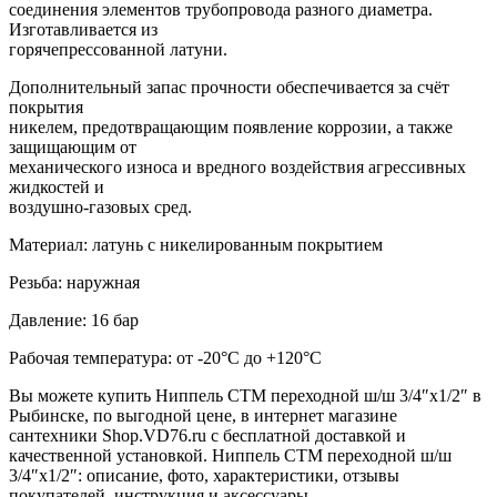
соединения элементов трубопровода разного диаметра.
Изготавливается из
горячепрессованной латуни.
Дополнительный запас прочности обеспечивается за счёт
покрытия
никелем, предотвращающим появление коррозии, а также
защищающим от
механического износа и вредного воздействия агрессивных
жидкостей и
воздушно-газовых сред.
Материал: латунь с никелированным покрытием
Резьба: наружная
Давление: 16 бар
Рабочая температура: от -20°С до +120°С
Вы можете купить Ниппель CTM переходной ш/ш 3/4″х1/2″ в
Рыбинске, по выгодной цене, в интернет магазине
сантехники Shop.VD76.ru с бесплатной доставкой и
качественной установкой. Ниппель CTM переходной ш/ш
3/4″х1/2″: описание, фото, характеристики, отзывы
покупателей, инструкция и аксессуары.