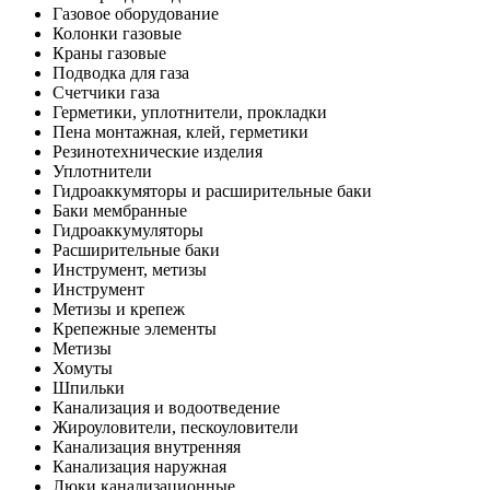
Газовое оборудование
Колонки газовые
Краны газовые
Подводка для газа
Счетчики газа
Герметики, уплотнители, прокладки
Пена монтажная, клей, герметики
Резинотехнические изделия
Уплотнители
Гидроаккумяторы и расширительные баки
Баки мембранные
Гидроаккумуляторы
Расширительные баки
Инструмент, метизы
Инструмент
Метизы и крепеж
Крепежные элементы
Метизы
Хомуты
Шпильки
Канализация и водоотведение
Жироуловители, пескоуловители
Канализация внутренняя
Канализация наружная
Люки канализационные