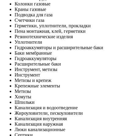
Колонки газовые
Краны газовые
Подводка для газа
Счетчики газа
Герметики, уплотнители, прокладки
Пена монтажная, клей, герметики
Резинотехнические изделия
Уплотнители
Гидроаккумяторы и расширительные баки
Баки мембранные
Гидроаккумуляторы
Расширительные баки
Инструмент, метизы
Инструмент
Метизы и крепеж
Крепежные элементы
Метизы
Хомуты
Шпильки
Канализация и водоотведение
Жироуловители, пескоуловители
Канализация внутренняя
Канализация наружная
Люки канализационные
Септики