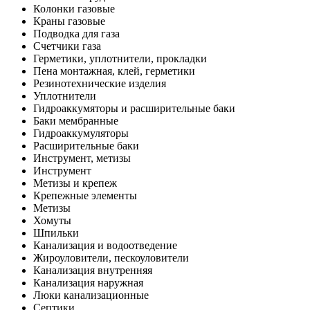
Колонки газовые
Краны газовые
Подводка для газа
Счетчики газа
Герметики, уплотнители, прокладки
Пена монтажная, клей, герметики
Резинотехнические изделия
Уплотнители
Гидроаккумяторы и расширительные баки
Баки мембранные
Гидроаккумуляторы
Расширительные баки
Инструмент, метизы
Инструмент
Метизы и крепеж
Крепежные элементы
Метизы
Хомуты
Шпильки
Канализация и водоотведение
Жироуловители, пескоуловители
Канализация внутренняя
Канализация наружная
Люки канализационные
Септики