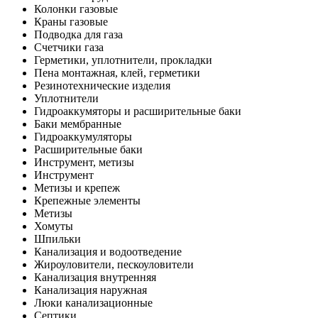
Колонки газовые
Краны газовые
Подводка для газа
Счетчики газа
Герметики, уплотнители, прокладки
Пена монтажная, клей, герметики
Резинотехнические изделия
Уплотнители
Гидроаккумяторы и расширительные баки
Баки мембранные
Гидроаккумуляторы
Расширительные баки
Инструмент, метизы
Инструмент
Метизы и крепеж
Крепежные элементы
Метизы
Хомуты
Шпильки
Канализация и водоотведение
Жироуловители, пескоуловители
Канализация внутренняя
Канализация наружная
Люки канализационные
Септики