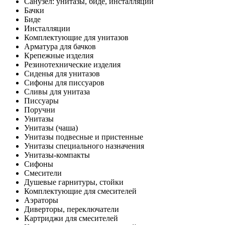
Санузел: унитазы, биде, инсталляции
Бачки
Биде
Инсталляции
Комплектующие для унитазов
Арматура для бачков
Крепежные изделия
Резинотехнические изделия
Сиденья для унитазов
Сифоны для писсуаров
Сливы для унитаза
Писсуары
Поручни
Унитазы
Унитазы (чаша)
Унитазы подвесные и пристенные
Унитазы специального назначения
Унитазы-компакты
Сифоны
Смесители
Душевые гарнитуры, стойки
Комплектующие для смесителей
Аэраторы
Диверторы, переключатели
Картриджи для смесителей