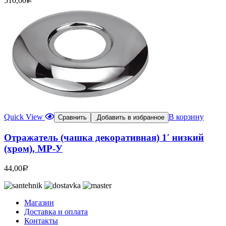
510,00
Р
Quick View
В корзину
Сравнить
Добавить в избранное
Отражатель (чашка декоративная) 1′ низкий
(хром), МР-У
44,00
Р
Магазин
Доставка и оплата
Контакты