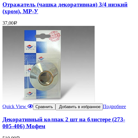
Отражатель (чашка декоративная) 3/4 низкий
(хром), МР-У
37,00
Р
Quick View
Подробнее
Сравнить
Добавить в избранное
Декоративный колпак 2 шт на блистере (273-
005-406) Мофем