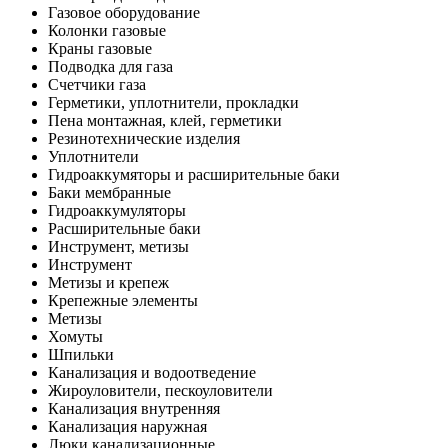
Газовое оборудование
Колонки газовые
Краны газовые
Подводка для газа
Счетчики газа
Герметики, уплотнители, прокладки
Пена монтажная, клей, герметики
Резинотехнические изделия
Уплотнители
Гидроаккумяторы и расширительные баки
Баки мембранные
Гидроаккумуляторы
Расширительные баки
Инструмент, метизы
Инструмент
Метизы и крепеж
Крепежные элементы
Метизы
Хомуты
Шпильки
Канализация и водоотведение
Жироуловители, пескоуловители
Канализация внутренняя
Канализация наружная
Люки канализационные