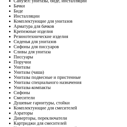
Санузел: унитазы, биде, инсталляции
Бачки
Биде
Инсталляции
Комплектующие для унитазов
Арматура для бачков
Крепежные изделия
Резинотехнические изделия
Сиденья для унитазов
Сифоны для писсуаров
Сливы для унитаза
Писсуары
Поручни
Унитазы
Унитазы (чаша)
Унитазы подвесные и пристенные
Унитазы специального назначения
Унитазы-компакты
Сифоны
Смесители
Душевые гарнитуры, стойки
Комплектующие для смесителей
Аэраторы
Диверторы, переключатели
Картриджи для смесителей