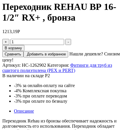
Переходник REHAU ВР 16-
1/2″ RX+ , бронза
1213,19
Р
Количество
+
-
товара
В корзину
Переходник
Нашли дешевле? Снизим
Сравнить
Добавить в избранное
REHAU
цену!
ВР
Артикул:
НС-1262902
Категория:
Фитинги для труб из
16-
сшитого полиэтилена (PEX и PERT)
1/2"
В наличии на складе Р2
RX+
,
-3%
за онлайн-оплату на сайте
бронза
-4%
Комплексная покупка
-3%
при оплате переводом
-3%
при оплате по безналу
Описание
Переходник Rehau из бронзы обеспечивает надежность и
долговечность его использования. Переходник обладает