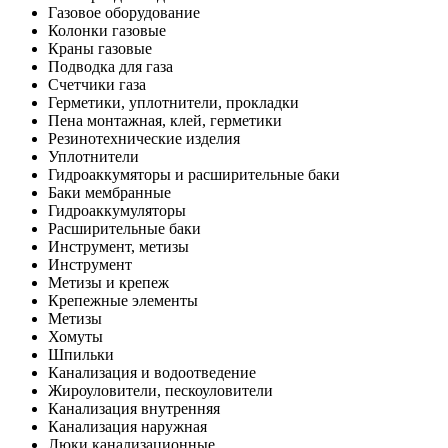
Газовое оборудование
Колонки газовые
Краны газовые
Подводка для газа
Счетчики газа
Герметики, уплотнители, прокладки
Пена монтажная, клей, герметики
Резинотехнические изделия
Уплотнители
Гидроаккумяторы и расширительные баки
Баки мембранные
Гидроаккумуляторы
Расширительные баки
Инструмент, метизы
Инструмент
Метизы и крепеж
Крепежные элементы
Метизы
Хомуты
Шпильки
Канализация и водоотведение
Жироуловители, пескоуловители
Канализация внутренняя
Канализация наружная
Люки канализационные