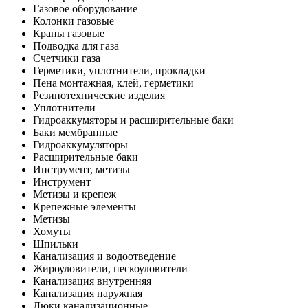
Газовое оборудование
Колонки газовые
Краны газовые
Подводка для газа
Счетчики газа
Герметики, уплотнители, прокладки
Пена монтажная, клей, герметики
Резинотехнические изделия
Уплотнители
Гидроаккумяторы и расширительные баки
Баки мембранные
Гидроаккумуляторы
Расширительные баки
Инструмент, метизы
Инструмент
Метизы и крепеж
Крепежные элементы
Метизы
Хомуты
Шпильки
Канализация и водоотведение
Жироуловители, пескоуловители
Канализация внутренняя
Канализация наружная
Люки канализационные