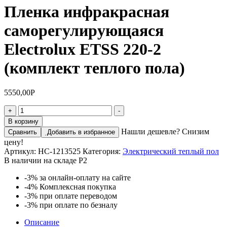
Пленка инфракрасная
саморегулирующаяся
Electrolux ETSS 220-2
(комплект теплого пола)
5550,00
Р
Количество
+
-
товара
В корзину
Пленка
Нашли дешевле? Снизим
Сравнить
Добавить в избранное
инфракрасная
цену!
саморегулирующаяся
Артикул:
НС-1213525
Категория:
Электрический теплый пол
Electrolux
В наличии на складе Р2
ETSS
220-
-3%
за онлайн-оплату на сайте
2
-4%
Комплексная покупка
(комплект
-3%
при оплате переводом
теплого
-3%
при оплате по безналу
пола)
Описание