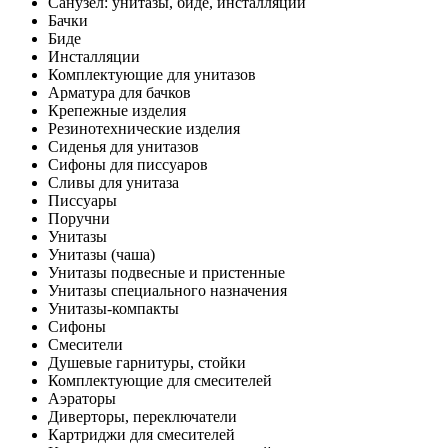
Санузел: унитазы, биде, инсталляции
Бачки
Биде
Инсталляции
Комплектующие для унитазов
Арматура для бачков
Крепежные изделия
Резинотехнические изделия
Сиденья для унитазов
Сифоны для писсуаров
Сливы для унитаза
Писсуары
Поручни
Унитазы
Унитазы (чаша)
Унитазы подвесные и пристенные
Унитазы специального назначения
Унитазы-компакты
Сифоны
Смесители
Душевые гарнитуры, стойки
Комплектующие для смесителей
Аэраторы
Диверторы, переключатели
Картриджи для смесителей