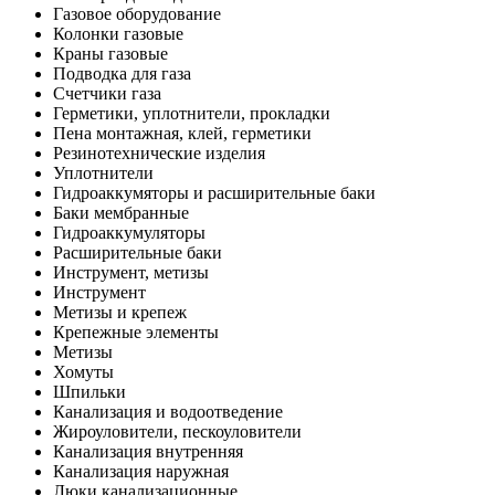
Газовое оборудование
Колонки газовые
Краны газовые
Подводка для газа
Счетчики газа
Герметики, уплотнители, прокладки
Пена монтажная, клей, герметики
Резинотехнические изделия
Уплотнители
Гидроаккумяторы и расширительные баки
Баки мембранные
Гидроаккумуляторы
Расширительные баки
Инструмент, метизы
Инструмент
Метизы и крепеж
Крепежные элементы
Метизы
Хомуты
Шпильки
Канализация и водоотведение
Жироуловители, пескоуловители
Канализация внутренняя
Канализация наружная
Люки канализационные