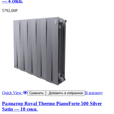
— 4 секц.
5792,00
Р
Quick View
В корзину
Сравнить
Добавить в избранное
Радиатор Royal Thermo PianoForte 500 Silver
Satin — 10 секц.