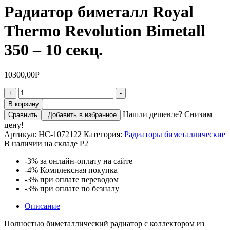
Радиатор биметалл Royal
Thermo Revolution Bimetall
350 – 10 секц.
10300,00
Р
Количество
+
-
товара
В корзину
Радиатор
Нашли дешевле? Снизим
Сравнить
Добавить в избранное
биметалл
цену!
Royal
Артикул:
НС-1072122
Категория:
Радиаторы биметаллические
Thermo
В наличии на складе Р2
Revolution
Bimetall
-3%
за онлайн-оплату на сайте
350
-4%
Комплексная покупка
–
-3%
при оплате переводом
10
-3%
при оплате по безналу
секц.
Описание
Полностью биметаллический радиатор с коллектором из