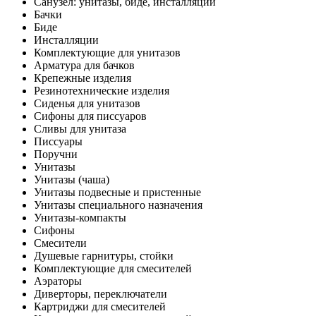
Санузел: унитазы, биде, инсталляции
Бачки
Биде
Инсталляции
Комплектующие для унитазов
Арматура для бачков
Крепежные изделия
Резинотехнические изделия
Сиденья для унитазов
Сифоны для писсуаров
Сливы для унитаза
Писсуары
Поручни
Унитазы
Унитазы (чаша)
Унитазы подвесные и пристенные
Унитазы специального назначения
Унитазы-компакты
Сифоны
Смесители
Душевые гарнитуры, стойки
Комплектующие для смесителей
Аэраторы
Диверторы, переключатели
Картриджи для смесителей